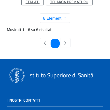
FTALATI
TELARCA PREMATURO
8 Elementi
Mostrati 1 - 6 su 6 risultati.
Pagina
1
Istituto Superiore di Sanità
I NOSTRI CONTATTI