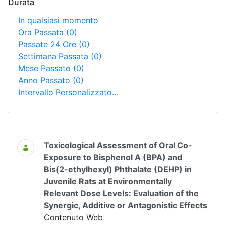
Durata
In qualsiasi momento
Ora Passata
(0)
Passate 24 Ore
(0)
Settimana Passata
(0)
Mese Passato
(0)
Anno Passato
(0)
Intervallo Personalizzato…
Ricerca
Toxicological Assessment of Oral Co-
Exposure to Bisphenol A (BPA) and
Bis(2-ethylhexyl) Phthalate (DEHP) in
Juvenile Rats at Environmentally
Relevant Dose Levels: Evaluation of the
Synergic, Additive or Antagonistic Effects
Contenuto Web