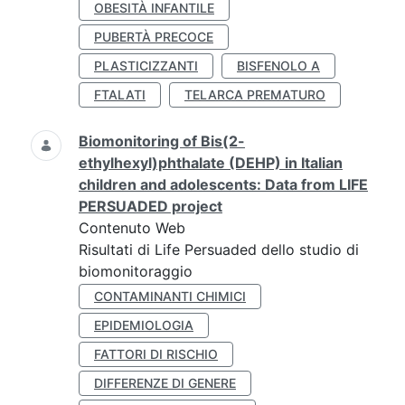
OBESITÀ INFANTILE
PUBERTÀ PRECOCE
PLASTICIZZANTI
BISFENOLO A
FTALATI
TELARCA PREMATURO
Biomonitoring of Bis(2-
ethylhexyl)phthalate (DEHP) in Italian
children and adolescents: Data from LIFE
PERSUADED project
Contenuto Web
Risultati di Life Persuaded dello studio di
biomonitoraggio
CONTAMINANTI CHIMICI
EPIDEMIOLOGIA
FATTORI DI RISCHIO
DIFFERENZE DI GENERE