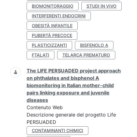
BIOMONITORAGGIO
STUDI IN VIVO
INTERFERENTI ENDOCRINI
OBESITÀ INFANTILE
PUBERTÀ PRECOCE
PLASTICIZZANTI
BISFENOLO A
FTALATI
TELARCA PREMATURO
The LIFE PERSUADED project approach
on phthalates and bisphenol A
biomonitoring in Italian mother-child
pairs linking exposure and juvenile
diseases
Contenuto Web
Descrizione generale del progetto Life
PERSUADED
CONTAMINANTI CHIMICI