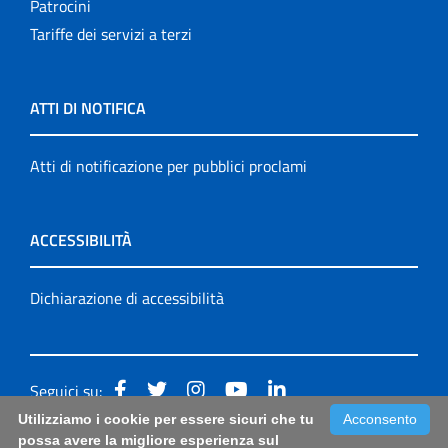
Patrocini
Tariffe dei servizi a terzi
ATTI DI NOTIFICA
Atti di notificazione per pubblici proclami
ACCESSIBILITÀ
Dichiarazione di accessibilità
Seguici su:
Utilizziamo i cookie per essere sicuri che tu
Acconsento
Accessibilità: form di segnalazione di prima istanza per
possa avere la migliore esperienza sul