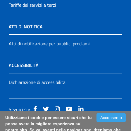
Tariffe dei servizi a terzi
ATTI DI NOTIFICA
Atti di notificazione per pubblici proclami
ACCESSIBILITÀ
Dichiarazione di accessibilità
Seguici su:
Utilizziamo i cookie per essere sicuri che tu
Acconsento
Accessibilità: form di segnalazione di prima istanza per
possa avere la migliore esperienza sul
nostro sito. Se vai avanti nella navigazione, riteniamo che