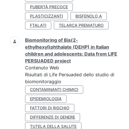
PUBERTÀ PRECOCE
PLASTICIZZANTI
BISFENOLO A
FTALATI
TELARCA PREMATURO
Biomonitoring of Bis(2-
ethylhexyl)phthalate (DEHP) in Italian
children and adolescents: Data from LIFE
PERSUADED project
Contenuto Web
Risultati di Life Persuaded dello studio di
biomonitoraggio
CONTAMINANTI CHIMICI
EPIDEMIOLOGIA
FATTORI DI RISCHIO
DIFFERENZE DI GENERE
TUTELA DELLA SALUTE