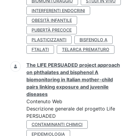
BIOMONITORAGGIO
STUDI IN VIVO
INTERFERENTI ENDOCRINI
OBESITÀ INFANTILE
PUBERTÀ PRECOCE
PLASTICIZZANTI
BISFENOLO A
FTALATI
TELARCA PREMATURO
The LIFE PERSUADED project approach
on phthalates and bisphenol A
biomonitoring in Italian mother-child
pairs linking exposure and juvenile
diseases
Contenuto Web
Descrizione generale del progetto Life
PERSUADED
CONTAMINANTI CHIMICI
EPIDEMIOLOGIA