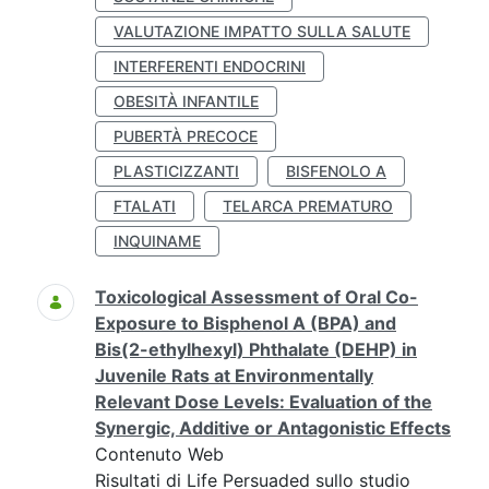
VALUTAZIONE IMPATTO SULLA SALUTE
INTERFERENTI ENDOCRINI
OBESITÀ INFANTILE
PUBERTÀ PRECOCE
PLASTICIZZANTI
BISFENOLO A
FTALATI
TELARCA PREMATURO
INQUINAME
Toxicological Assessment of Oral Co-
Exposure to Bisphenol A (BPA) and
Bis(2-ethylhexyl) Phthalate (DEHP) in
Juvenile Rats at Environmentally
Relevant Dose Levels: Evaluation of the
Synergic, Additive or Antagonistic Effects
Contenuto Web
Risultati di Life Persuaded sullo studio