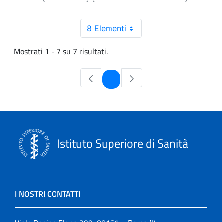
8 Elementi
Mostrati 1 - 7 su 7 risultati.
Pagina
1
Istituto Superiore di Sanità
I NOSTRI CONTATTI