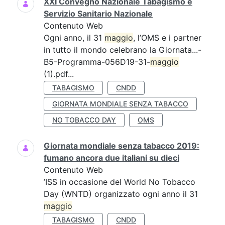
XXI Convegno Nazionale Tabagismo e
Servizio Sanitario Nazionale
Contenuto Web
Ogni anno, il 31
maggio
, l’OMS e i partner
in tutto il mondo celebrano la Giornata...-
B5-Programma-056D19-31-
maggio
(1).pdf...
TABAGISMO
CNDD
GIORNATA MONDIALE SENZA TABACCO
NO TOBACCO DAY
OMS
Giornata mondiale senza tabacco 2019:
fumano ancora due italiani su dieci
Contenuto Web
’ISS in occasione del World No Tobacco
Day (WNTD) organizzato ogni anno il 31
maggio
TABAGISMO
CNDD