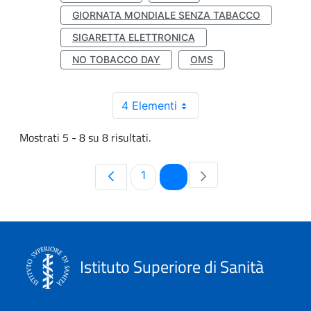
GIORNATA MONDIALE SENZA TABACCO
SIGARETTA ELETTRONICA
NO TOBACCO DAY
OMS
4 Elementi
Mostrati 5 - 8 su 8 risultati.
Pagina
Pagina
1
2
Istituto Superiore di Sanità