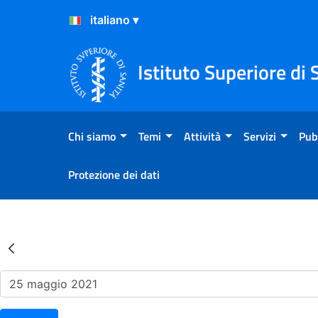
Salta al Contenuto
Salta al Footer
Istituto Superiore di 
Chi siamo
Temi
Attività
Servizi
Pub
Protezione dei dati
Risultati della Ricerca - Ev