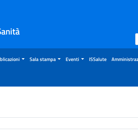
Sanità
blicazioni
Sala stampa
Eventi
ISSalute
Amministraz
enti