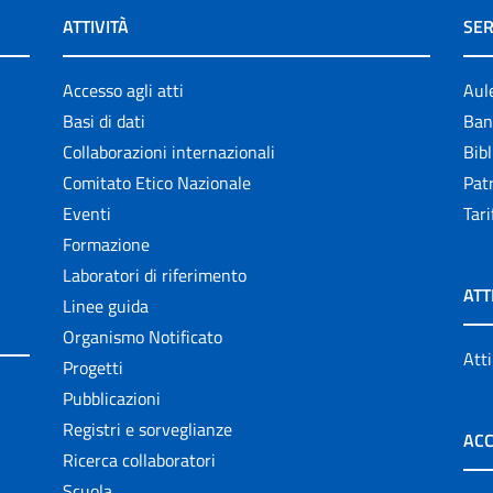
ATTIVITÀ
SER
Accesso agli atti
Aul
Basi di dati
Ban
Collaborazioni internazionali
Bibl
Comitato Etico Nazionale
Patr
Eventi
Tari
Formazione
Laboratori di riferimento
ATT
Linee guida
Organismo Notificato
Atti
Progetti
Pubblicazioni
Registri e sorveglianze
ACC
Ricerca collaboratori
Scuola