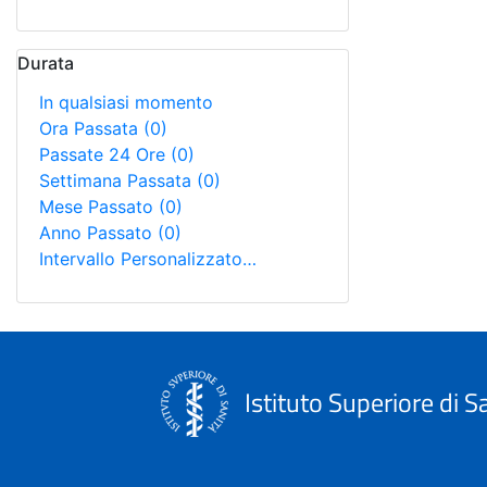
Durata
In qualsiasi momento
Ora Passata
(0)
Passate 24 Ore
(0)
Settimana Passata
(0)
Mese Passato
(0)
Anno Passato
(0)
Intervallo Personalizzato…
Istituto Superiore di S