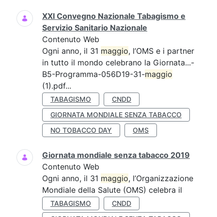
XXI Convegno Nazionale Tabagismo e
Servizio Sanitario Nazionale
Contenuto Web
Ogni anno, il 31
maggio
, l’OMS e i partner
in tutto il mondo celebrano la Giornata...-
B5-Programma-056D19-31-
maggio
(1).pdf...
TABAGISMO
CNDD
GIORNATA MONDIALE SENZA TABACCO
NO TOBACCO DAY
OMS
Giornata mondiale senza tabacco 2019
Contenuto Web
Ogni anno, il 31
maggio
, l’Organizzazione
Mondiale della Salute (OMS) celebra il
TABAGISMO
CNDD