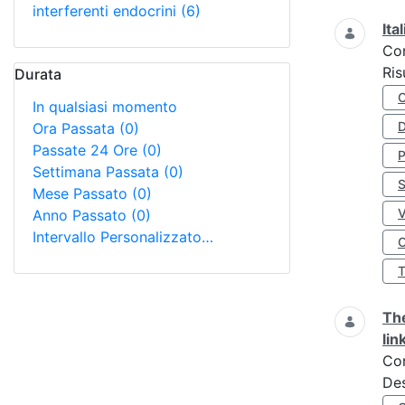
interferenti endocrini
(6)
Ita
Co
Ris
Durata
In qualsiasi momento
D
Ora Passata
(0)
Passate 24 Ore
(0)
Settimana Passata
(0)
S
Mese Passato
(0)
Anno Passato
(0)
Intervallo Personalizzato…
O
The
lin
Co
Des