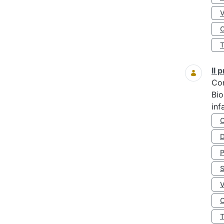
O
Il
Co
Bio
inf
D
S
O