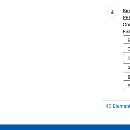
Bio
PE
Co
Ris
S
40 Element