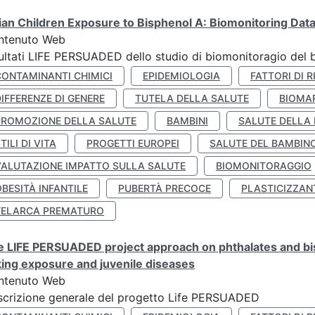
lian Children Exposure to Bisphenol A: Biomonitoring Da
ntenuto Web
ultati LIFE PERSUADED dello studio di biomonitoragio del 
CONTAMINANTI CHIMICI
EPIDEMIOLOGIA
FATTORI DI R
IFFERENZE DI GENERE
TUTELA DELLA SALUTE
BIOMA
PROMOZIONE DELLA SALUTE
BAMBINI
SALUTE DELLA
TILI DI VITA
PROGETTI EUROPEI
SALUTE DEL BAMBIN
VALUTAZIONE IMPATTO SULLA SALUTE
BIOMONITORAGGIO
BESITÀ INFANTILE
PUBERTÀ PRECOCE
PLASTICIZZAN
TELARCA PREMATURO
 LIFE PERSUADED project approach on phthalates and bisp
king exposure and juvenile diseases
ntenuto Web
crizione generale del progetto Life PERSUADED