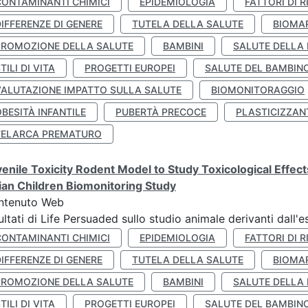
CONTAMINANTI CHIMICI
EPIDEMIOLOGIA
FATTORI DI R
IFFERENZE DI GENERE
TUTELA DELLA SALUTE
BIOMA
PROMOZIONE DELLA SALUTE
BAMBINI
SALUTE DELLA
TILI DI VITA
PROGETTI EUROPEI
SALUTE DEL BAMBIN
VALUTAZIONE IMPATTO SULLA SALUTE
BIOMONITORAGGIO
BESITÀ INFANTILE
PUBERTÀ PRECOCE
PLASTICIZZAN
TELARCA PREMATURO
enile Toxicity Rodent Model to Study Toxicological Effec
lian Children Biomonitoring Study
ntenuto Web
ultati di Life Persuaded sullo studio animale derivanti dall'
CONTAMINANTI CHIMICI
EPIDEMIOLOGIA
FATTORI DI R
IFFERENZE DI GENERE
TUTELA DELLA SALUTE
BIOMA
PROMOZIONE DELLA SALUTE
BAMBINI
SALUTE DELLA
TILI DI VITA
PROGETTI EUROPEI
SALUTE DEL BAMBIN