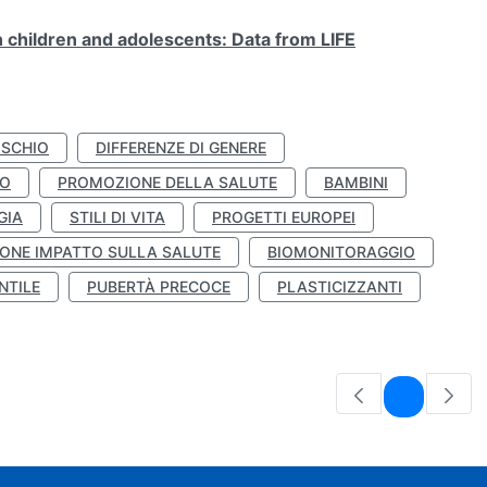
n children and adolescents: Data from LIFE
ISCHIO
DIFFERENZE DI GENERE
TO
PROMOZIONE DELLA SALUTE
BAMBINI
GIA
STILI DI VITA
PROGETTI EUROPEI
ONE IMPATTO SULLA SALUTE
BIOMONITORAGGIO
NTILE
PUBERTÀ PRECOCE
PLASTICIZZANTI
Pagina
1