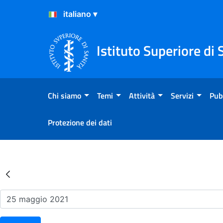
Salta al Contenuto
Salta al Footer
Istituto Superiore di 
Chi siamo
Temi
Attività
Servizi
Pub
Protezione dei dati
Risultati della Ricerca - Ev