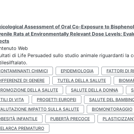
icological Assessment of Oral Co-Exposure to Bisphenol 
enile Rats at Environmentally Relevant Dose Levels: Evalu
ects
ntenuto Web
ultati di Life Persuaded sullo studio animale riguardanti la 
tilesilftalato.
CONTAMINANTI CHIMICI
EPIDEMIOLOGIA
FATTORI DI R
IFFERENZE DI GENERE
TUTELA DELLA SALUTE
BIOMA
PROMOZIONE DELLA SALUTE
SALUTE DELLA DONNA
S
TILI DI VITA
PROGETTI EUROPEI
SALUTE DEL BAMBIN
VALUTAZIONE IMPATTO SULLA SALUTE
BIOMONITORAGGIO
BESITÀ INFANTILE
PUBERTÀ PRECOCE
PLASTICIZZAN
TELARCA PREMATURO