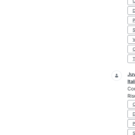
D
S
O
Juv
Ita
Co
Ris
D
S