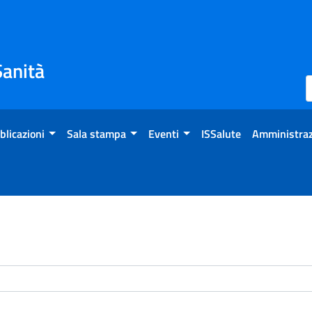
Sanità
blicazioni
Sala stampa
Eventi
ISSalute
Amministraz
enti