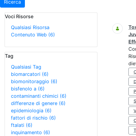
Ricerca
Voci Risorse
Ricerca
Tox
Qualsiasi Risorsa
Juv
Contenuto Web
(6)
Eff
Co
Tag
Ris
die
Qualsiasi Tag
biomarcatori
(6)
biomonitoraggio
(6)
D
bisfenolo a
(6)
contaminanti chimici
(6)
S
differenze di genere
(6)
epidemiologia
(6)
fattori di rischio
(6)
O
ftalati
(6)
inquinamento
(6)