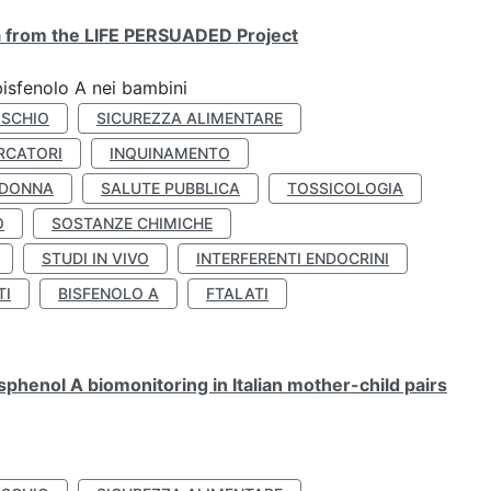
ta from the LIFE PERSUADED Project
bisfenolo A nei bambini
ISCHIO
SICUREZZA ALIMENTARE
RCATORI
INQUINAMENTO
 DONNA
SALUTE PUBBLICA
TOSSICOLOGIA
O
SOSTANZE CHIMICHE
STUDI IN VIVO
INTERFERENTI ENDOCRINI
TI
BISFENOLO A
FTALATI
henol A biomonitoring in Italian mother-child pairs