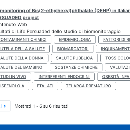
monitoring of Bis(2-ethylhexyl)phthalate (DEHP) in Italia
RSUADED project
ntenuto Web
ultati di Life Persuaded dello studio di biomonitoraggio
CONTAMINANTI CHIMICI
EPIDEMIOLOGIA
FATTORI DI R
TUTELA DELLA SALUTE
BIOMARCATORI
INQUINAMEN
SALUTE DELLA DONNA
SALUTE PUBBLICA
TOSSICOLO
SALUTE DEL BAMBINO
SOSTANZE CHIMICHE
VALUTAZI
TUDI IN VIVO
INTERFERENTI ENDOCRINI
OBESITÀ INFA
BISFENOLO A
FTALATI
TELARCA PREMATURO
Mostrati 1 - 6 su 6 risultati.
i