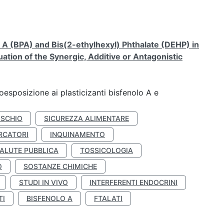
A (BPA) and Bis(2-ethylhexyl) Phthalate (DEHP) in
ation of the Synergic, Additive or Antagonistic
coesposizione ai plasticizanti bisfenolo A e
ISCHIO
SICUREZZA ALIMENTARE
RCATORI
INQUINAMENTO
ALUTE PUBBLICA
TOSSICOLOGIA
O
SOSTANZE CHIMICHE
STUDI IN VIVO
INTERFERENTI ENDOCRINI
TI
BISFENOLO A
FTALATI