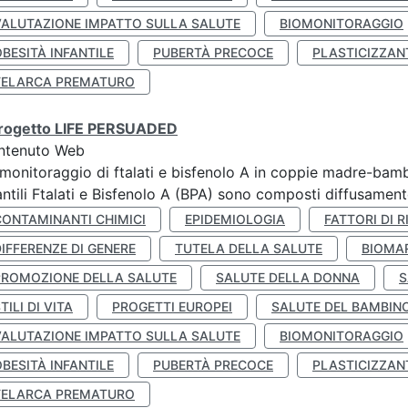
VALUTAZIONE IMPATTO SULLA SALUTE
BIOMONITORAGGIO
BESITÀ INFANTILE
PUBERTÀ PRECOCE
PLASTICIZZAN
TELARCA PREMATURO
 progetto LIFE PERSUADED
ntenuto Web
monitoraggio di ftalati e bisfenolo A in coppie madre-bamb
antili Ftalati e Bisfenolo A (BPA) sono composti diffusamente 
CONTAMINANTI CHIMICI
EPIDEMIOLOGIA
FATTORI DI R
IFFERENZE DI GENERE
TUTELA DELLA SALUTE
BIOMA
PROMOZIONE DELLA SALUTE
SALUTE DELLA DONNA
S
TILI DI VITA
PROGETTI EUROPEI
SALUTE DEL BAMBIN
VALUTAZIONE IMPATTO SULLA SALUTE
BIOMONITORAGGIO
BESITÀ INFANTILE
PUBERTÀ PRECOCE
PLASTICIZZAN
TELARCA PREMATURO