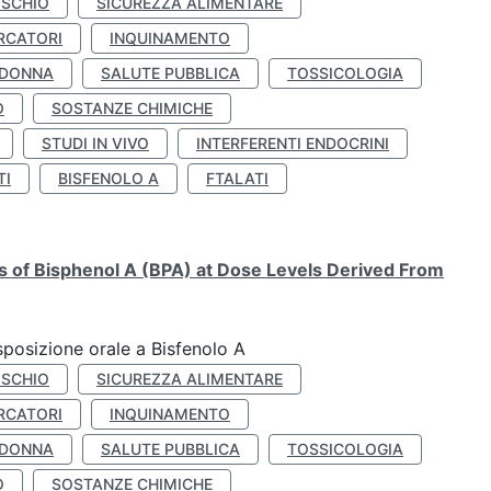
ISCHIO
SICUREZZA ALIMENTARE
RCATORI
INQUINAMENTO
 DONNA
SALUTE PUBBLICA
TOSSICOLOGIA
O
SOSTANZE CHIMICHE
STUDI IN VIVO
INTERFERENTI ENDOCRINI
TI
BISFENOLO A
FTALATI
ts of Bisphenol A (BPA) at Dose Levels Derived From
esposizione orale a Bisfenolo A
ISCHIO
SICUREZZA ALIMENTARE
RCATORI
INQUINAMENTO
 DONNA
SALUTE PUBBLICA
TOSSICOLOGIA
O
SOSTANZE CHIMICHE