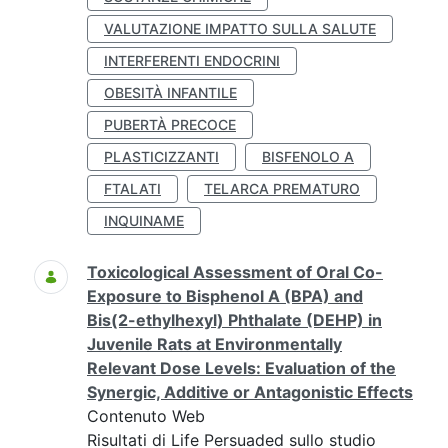
VALUTAZIONE IMPATTO SULLA SALUTE
INTERFERENTI ENDOCRINI
OBESITÀ INFANTILE
PUBERTÀ PRECOCE
PLASTICIZZANTI
BISFENOLO A
FTALATI
TELARCA PREMATURO
INQUINAME
Toxicological Assessment of Oral Co-
Exposure to Bisphenol A (BPA) and
Bis(2-ethylhexyl) Phthalate (DEHP) in
Juvenile Rats at Environmentally
Relevant Dose Levels: Evaluation of the
Synergic, Additive or Antagonistic Effects
Contenuto Web
Risultati di Life Persuaded sullo studio