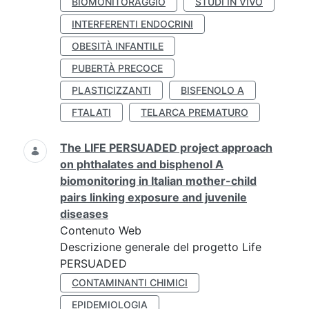
BIOMONITORAGGIO
STUDI IN VIVO
INTERFERENTI ENDOCRINI
OBESITÀ INFANTILE
PUBERTÀ PRECOCE
PLASTICIZZANTI
BISFENOLO A
FTALATI
TELARCA PREMATURO
The LIFE PERSUADED project approach
on phthalates and bisphenol A
biomonitoring in Italian mother-child
pairs linking exposure and juvenile
diseases
Contenuto Web
Descrizione generale del progetto Life
PERSUADED
CONTAMINANTI CHIMICI
EPIDEMIOLOGIA