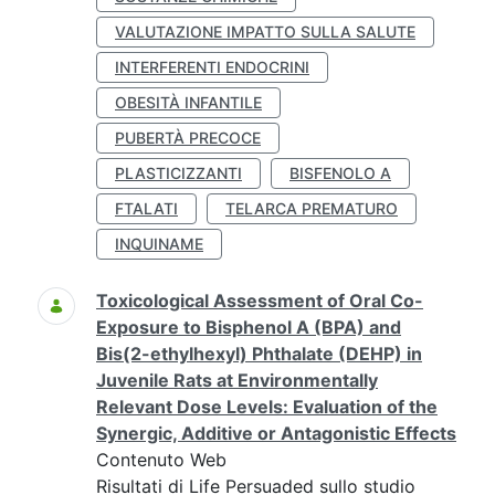
VALUTAZIONE IMPATTO SULLA SALUTE
INTERFERENTI ENDOCRINI
OBESITÀ INFANTILE
PUBERTÀ PRECOCE
PLASTICIZZANTI
BISFENOLO A
FTALATI
TELARCA PREMATURO
INQUINAME
Toxicological Assessment of Oral Co-
Exposure to Bisphenol A (BPA) and
Bis(2-ethylhexyl) Phthalate (DEHP) in
Juvenile Rats at Environmentally
Relevant Dose Levels: Evaluation of the
Synergic, Additive or Antagonistic Effects
Contenuto Web
Risultati di Life Persuaded sullo studio