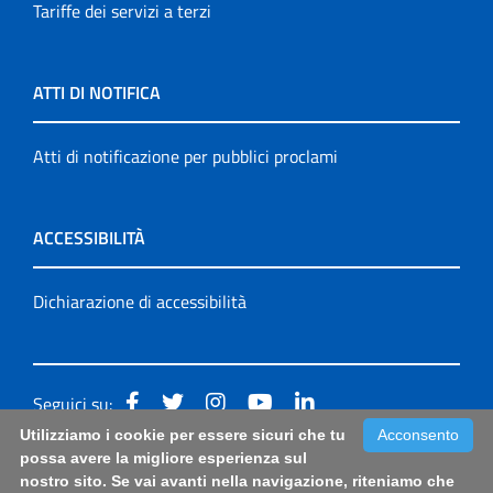
Tariffe dei servizi a terzi
ATTI DI NOTIFICA
Atti di notificazione per pubblici proclami
ACCESSIBILITÀ
Dichiarazione di accessibilità
Seguici su:
Utilizziamo i cookie per essere sicuri che tu
Acconsento
Accessibilità: form di segnalazione di prima istanza per
possa avere la migliore esperienza sul
nostro sito. Se vai avanti nella navigazione, riteniamo che
questa pagina
|
Note Legali
|
Sitemap