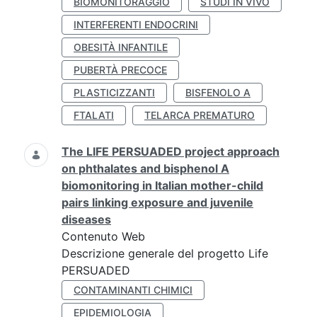
BIOMONITORAGGIO
STUDI IN VIVO
INTERFERENTI ENDOCRINI
OBESITÀ INFANTILE
PUBERTÀ PRECOCE
PLASTICIZZANTI
BISFENOLO A
FTALATI
TELARCA PREMATURO
The LIFE PERSUADED project approach
on phthalates and bisphenol A
biomonitoring in Italian mother-child
pairs linking exposure and juvenile
diseases
Contenuto Web
Descrizione generale del progetto Life
PERSUADED
CONTAMINANTI CHIMICI
EPIDEMIOLOGIA