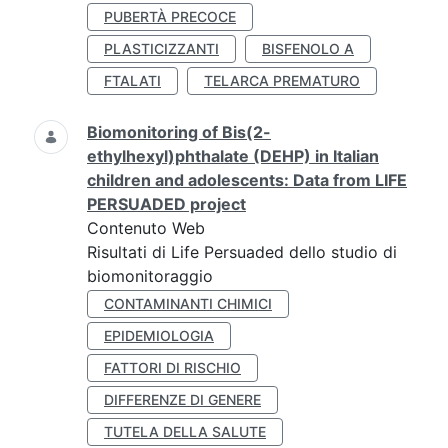
PUBERTÀ PRECOCE
PLASTICIZZANTI
BISFENOLO A
FTALATI
TELARCA PREMATURO
Biomonitoring of Bis(2-
ethylhexyl)phthalate (DEHP) in Italian
children and adolescents: Data from LIFE
PERSUADED project
Contenuto Web
Risultati di Life Persuaded dello studio di
biomonitoraggio
CONTAMINANTI CHIMICI
EPIDEMIOLOGIA
FATTORI DI RISCHIO
DIFFERENZE DI GENERE
TUTELA DELLA SALUTE