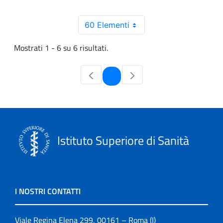
60 Elementi
Mostrati 1 - 6 su 6 risultati.
Pagina
1
Istituto Superiore di Sanità
I NOSTRI CONTATTI
Viale Regina Elena 299, 00161 – Roma (I)