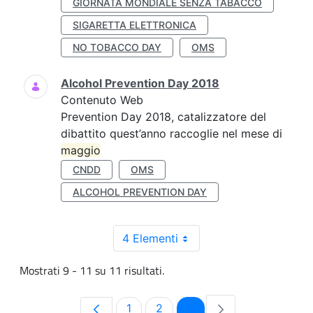
GIORNATA MONDIALE SENZA TABACCO
SIGARETTA ELETTRONICA
NO TOBACCO DAY
OMS
Alcohol Prevention Day 2018
Contenuto Web
Prevention Day 2018, catalizzatore del
dibattito quest’anno raccoglie nel mese di
maggio
CNDD
OMS
ALCOHOL PREVENTION DAY
4 Elementi
Mostrati 9 - 11 su 11 risultati.
Pagina
Pagina
Pagina
1
2
3