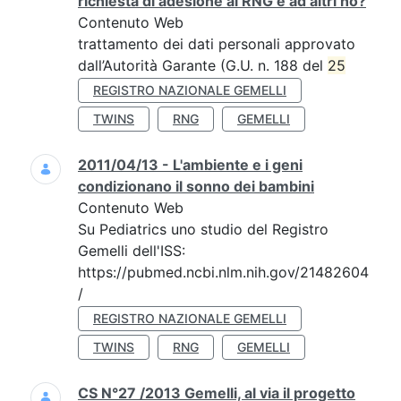
richiesta di adesione al RNG e ad altri no?
Contenuto Web
trattamento dei dati personali approvato
dall’Autorità Garante (G.U. n. 188 del
25
REGISTRO NAZIONALE GEMELLI
TWINS
RNG
GEMELLI
2011/04/13 - L'ambiente e i geni
condizionano il sonno dei bambini
Contenuto Web
Su Pediatrics uno studio del Registro
Gemelli dell'ISS:
https://pubmed.ncbi.nlm.nih.gov/21482604
/
REGISTRO NAZIONALE GEMELLI
TWINS
RNG
GEMELLI
CS N°27 /2013 Gemelli, al via il progetto