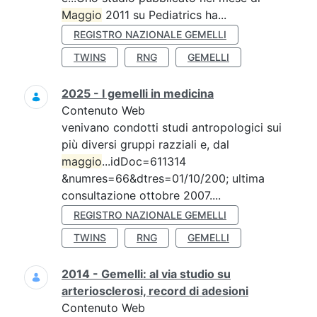
Maggio
2011 su Pediatrics ha...
REGISTRO NAZIONALE GEMELLI
TWINS
RNG
GEMELLI
2025 - I gemelli in medicina
Contenuto Web
venivano condotti studi antropologici sui
più diversi gruppi razziali e, dal
maggio
...idDoc=611314
&numres=66&dtres=01/10/200; ultima
consultazione ottobre 2007....
REGISTRO NAZIONALE GEMELLI
TWINS
RNG
GEMELLI
2014 - Gemelli: al via studio su
arteriosclerosi, record di adesioni
Contenuto Web