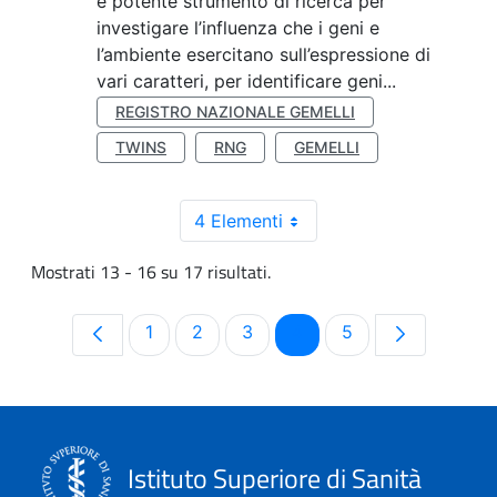
e potente strumento di ricerca per
investigare l’influenza che i geni e
l’ambiente esercitano sull’espressione di
vari caratteri, per identificare geni...
REGISTRO NAZIONALE GEMELLI
TWINS
RNG
GEMELLI
4 Elementi
Mostrati 13 - 16 su 17 risultati.
Pagina
Pagina
Pagina
Pagina
Pagina
1
2
3
4
5
Istituto Superiore di Sanità