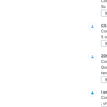
Co
Su 
CS 
Co
5 o
200
Co
Qua
ten
I g
Co
; u