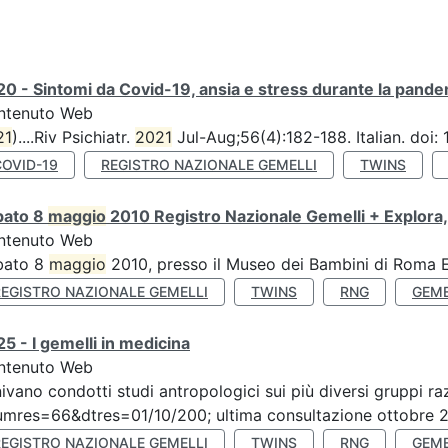
0 - Sintomi da Covid-19, ansia e stress durante la pandemi
ntenuto Web
21
)....Riv Psichiatr.
2021
Jul-Aug;56(4):182-188. Italian. doi
COVID-19
REGISTRO NAZIONALE GEMELLI
TWINS
bato 8
maggio
2010 Registro Nazionale Gemelli + Explora,
ntenuto Web
bato 8
maggio
2010, presso il Museo dei Bambini di Roma Ex
REGISTRO NAZIONALE GEMELLI
TWINS
RNG
GEME
5 - I gemelli in medicina
ntenuto Web
ivano condotti studi antropologici sui più diversi gruppi raz
mres=66&dtres=01/10/200; ultima consultazione ottobre 20
REGISTRO NAZIONALE GEMELLI
TWINS
RNG
GEME