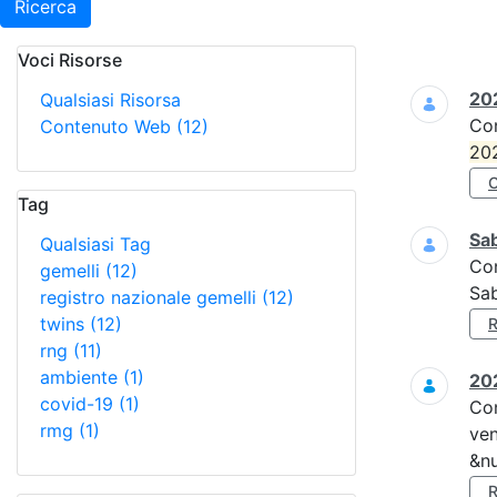
Ricerca
Voci Risorse
Ricerca
202
Qualsiasi Risorsa
Co
Contenuto Web
(12)
20
Tag
Sa
Qualsiasi Tag
Co
gemelli
(12)
Sa
registro nazionale gemelli
(12)
twins
(12)
rng
(11)
ambiente
(1)
202
covid-19
(1)
Co
rmg
(1)
ven
&nu