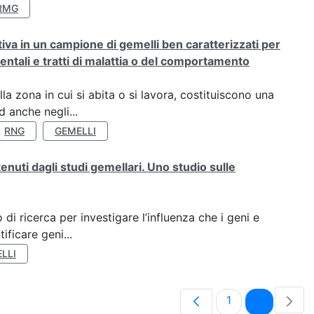
RMG
rativa in un campione di gemelli ben caratterizzati per
ientali e tratti di malattia o del comportamento
a zona in cui si abita o si lavora, costituiscono una
 anche negli...
RNG
GEMELLI
tenuti dagli studi gemellari. Uno studio sulle
di ricerca per investigare l’influenza che i geni e
ificare geni...
LLI
Pagina
Pagina
1
2