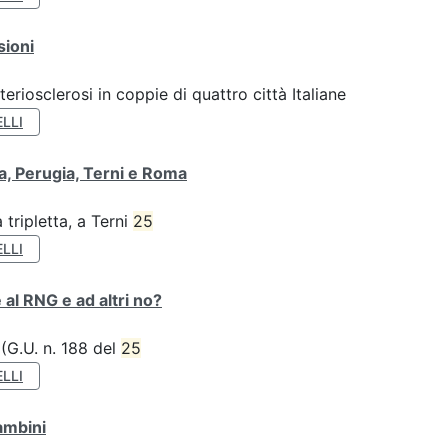
sioni
teriosclerosi in coppie di quattro città Italiane
LLI
va, Perugia, Terni e Roma
tripletta, a Terni
25
LLI
 al RNG e ad altri no?
 (G.U. n. 188 del
25
LLI
ambini