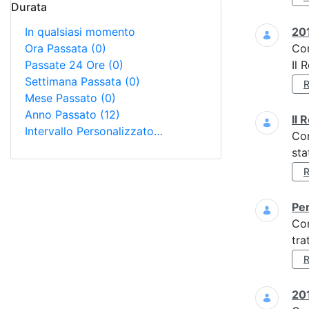
Durata
In qualsiasi momento
201
Ora Passata
(0)
Co
Passate 24 Ore
(0)
Il 
Settimana Passata
(0)
Mese Passato
(0)
Anno Passato
(12)
Il 
Intervallo Personalizzato…
Co
sta
Per
Co
tra
201