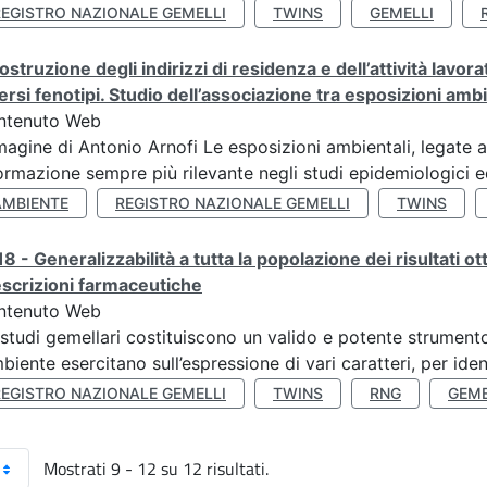
REGISTRO NAZIONALE GEMELLI
TWINS
GEMELLI
ostruzione degli indirizzi di residenza e dell’attività lavo
ersi fenotipi. Studio dell’associazione tra esposizioni amb
ntenuto Web
agine di Antonio Arnofi Le esposizioni ambientali, legate all
ormazione sempre più rilevante negli studi epidemiologici ed
AMBIENTE
REGISTRO NAZIONALE GEMELLI
TWINS
8 - Generalizzabilità a tutta la popolazione dei risultati ot
scrizioni farmaceutiche
ntenuto Web
 studi gemellari costituiscono un valido e potente strumento 
mbiente esercitano sull’espressione di vari caratteri, per ident
REGISTRO NAZIONALE GEMELLI
TWINS
RNG
GEME
Mostrati 9 - 12 su 12 risultati.