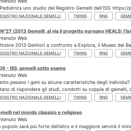
ntenuto Web
Pediatrics uno studio del Registro Gemelli dell'ISS: https
REGISTRO NAZIONALE GEMELLI
TWINS
RNG
GEME
N°27 /2013 Gemelli, al via il progetto europeo HEALS: l’Iss
ntenuto Web
ttobre 2013 Genitori a confronto a Explora, il Museo dei B
REGISTRO NAZIONALE GEMELLI
TWINS
RNG
GEME
9 - ISS, gemelli sotto esame
ntenuto Web
nto pesano i geni su alcune caratteristiche degli individui
tano di rispondere gli studi, condotti su coppie di gemelli, d
REGISTRO NAZIONALE GEMELLI
TWINS
RNG
GEME
emelli nel mondo classico e religioso
ntenuto Web
n popolo sarà più forte dell’altro e il maggiore servirà il mi