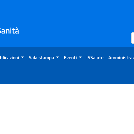
Sanità
blicazioni
Sala stampa
Eventi
ISSalute
Amministraz
enti