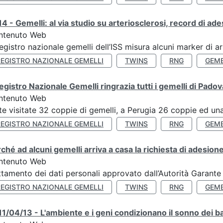
4 - Gemelli: al via studio su arteriosclerosi, record di ade
ntenuto Web
Registro nazionale gemelli dell’ISS misura alcuni marker di ar
REGISTRO NAZIONALE GEMELLI
TWINS
RNG
GEME
Registro Nazionale Gemelli ringrazia tutti i gemelli di Pado
ntenuto Web
te visitate 32 coppie di gemelli, a Perugia 26 coppie ed una 
REGISTRO NAZIONALE GEMELLI
TWINS
RNG
GEME
ché ad alcuni gemelli arriva a casa la richiesta di adesione
ntenuto Web
ttamento dei dati personali approvato dall’Autorità Garante
REGISTRO NAZIONALE GEMELLI
TWINS
RNG
GEME
1/04/13 - L'ambiente e i geni condizionano il sonno dei b