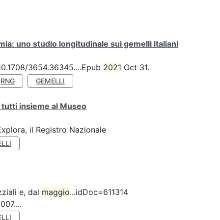
a: uno studio longitudinale sui gemelli italiani
: 10.1708/3654.36345....Epub
2021
Oct 31.
RNG
GEMELLI
 tutti insieme al Museo
plora, il Registro Nazionale
LLI
ziali e, dal
maggio
...idDoc=611314
07....
LLI