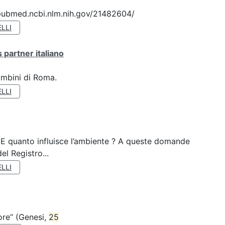
://pubmed.ncbi.nlm.nih.gov/21482604/
LLI
 partner italiano
ambini di Roma.
LLI
? E quanto influisce l’ambiente ? A queste domande
el Registro...
LLI
nore” (Genesi,
25