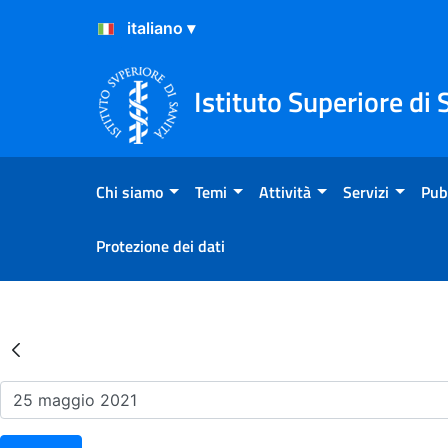
Salta al Contenuto
Salta al Footer
Istituto Superiore di 
Chi siamo
Temi
Attività
Servizi
Pub
Protezione dei dati
Risultati della Ricerca - Ev