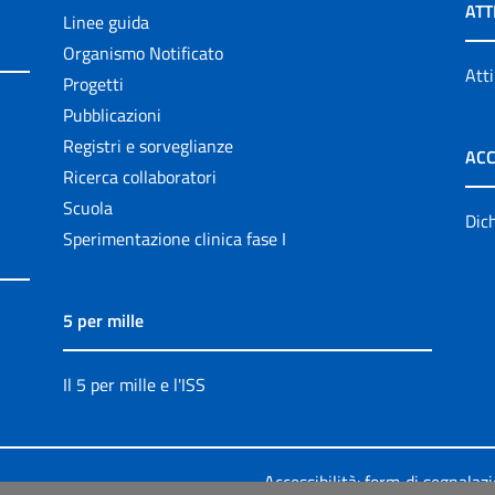
ATT
Linee guida
Organismo Notificato
Atti
Progetti
Pubblicazioni
Registri e sorveglianze
ACC
Ricerca collaboratori
Scuola
Dich
Sperimentazione clinica fase I
5 per mille
Il 5 per mille e l'ISS
Accessibilità: form di segnalaz