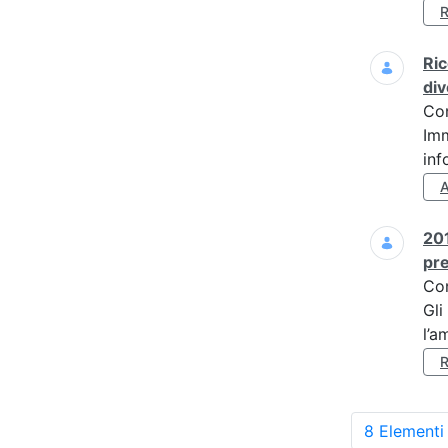
Ric
div
Co
Imm
inf
201
pre
Co
Gli
l’a
8 Elementi