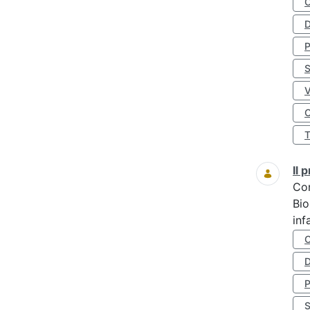
D
S
O
Il
Co
Bio
inf
D
S