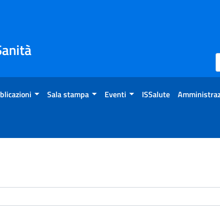
Sanità
blicazioni
Sala stampa
Eventi
ISSalute
Amministraz
enti