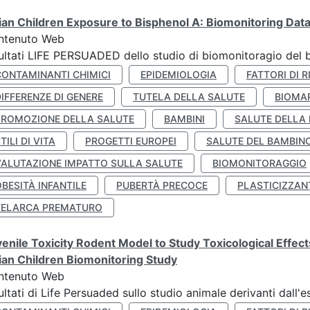
lian Children Exposure to Bisphenol A: Biomonitoring Da
ntenuto Web
ultati LIFE PERSUADED dello studio di biomonitoragio del 
CONTAMINANTI CHIMICI
EPIDEMIOLOGIA
FATTORI DI R
IFFERENZE DI GENERE
TUTELA DELLA SALUTE
BIOMA
PROMOZIONE DELLA SALUTE
BAMBINI
SALUTE DELLA
TILI DI VITA
PROGETTI EUROPEI
SALUTE DEL BAMBIN
VALUTAZIONE IMPATTO SULLA SALUTE
BIOMONITORAGGIO
BESITÀ INFANTILE
PUBERTÀ PRECOCE
PLASTICIZZAN
TELARCA PREMATURO
enile Toxicity Rodent Model to Study Toxicological Effec
lian Children Biomonitoring Study
ntenuto Web
ultati di Life Persuaded sullo studio animale derivanti dall'