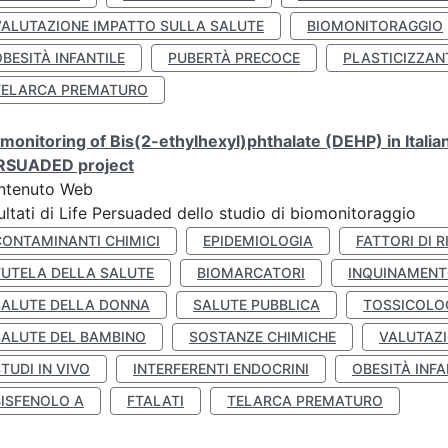
VALUTAZIONE IMPATTO SULLA SALUTE
BIOMONITORAGGIO
BESITÀ INFANTILE
PUBERTÀ PRECOCE
PLASTICIZZAN
TELARCA PREMATURO
monitoring of Bis(2-ethylhexyl)phthalate (DEHP) in Italia
RSUADED project
ntenuto Web
ultati di Life Persuaded dello studio di biomonitoraggio
CONTAMINANTI CHIMICI
EPIDEMIOLOGIA
FATTORI DI R
TUTELA DELLA SALUTE
BIOMARCATORI
INQUINAMEN
SALUTE DELLA DONNA
SALUTE PUBBLICA
TOSSICOLO
SALUTE DEL BAMBINO
SOSTANZE CHIMICHE
VALUTAZI
TUDI IN VIVO
INTERFERENTI ENDOCRINI
OBESITÀ INFA
BISFENOLO A
FTALATI
TELARCA PREMATURO