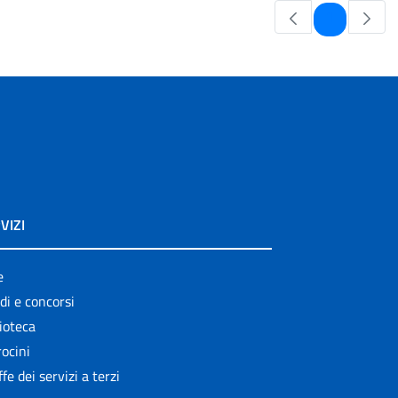
Pagina
1
VIZI
e
di e concorsi
ioteca
ocini
ffe dei servizi a terzi