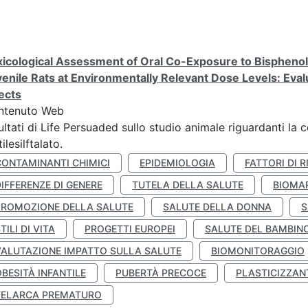
icological Assessment of Oral Co-Exposure to Bisphenol 
enile Rats at Environmentally Relevant Dose Levels: Evalu
ects
ntenuto Web
ultati di Life Persuaded sullo studio animale riguardanti la 
tilesilftalato.
CONTAMINANTI CHIMICI
EPIDEMIOLOGIA
FATTORI DI R
IFFERENZE DI GENERE
TUTELA DELLA SALUTE
BIOMA
PROMOZIONE DELLA SALUTE
SALUTE DELLA DONNA
S
TILI DI VITA
PROGETTI EUROPEI
SALUTE DEL BAMBIN
VALUTAZIONE IMPATTO SULLA SALUTE
BIOMONITORAGGIO
BESITÀ INFANTILE
PUBERTÀ PRECOCE
PLASTICIZZAN
TELARCA PREMATURO