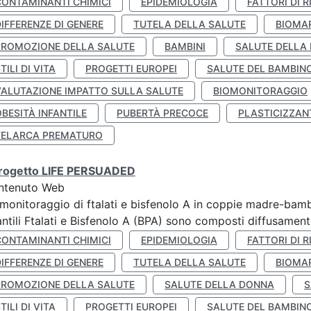
CONTAMINANTI CHIMICI
EPIDEMIOLOGIA
FATTORI DI R
IFFERENZE DI GENERE
TUTELA DELLA SALUTE
BIOMA
PROMOZIONE DELLA SALUTE
BAMBINI
SALUTE DELLA
TILI DI VITA
PROGETTI EUROPEI
SALUTE DEL BAMBIN
VALUTAZIONE IMPATTO SULLA SALUTE
BIOMONITORAGGIO
BESITÀ INFANTILE
PUBERTÀ PRECOCE
PLASTICIZZAN
TELARCA PREMATURO
 progetto LIFE PERSUADED
ntenuto Web
monitoraggio di ftalati e bisfenolo A in coppie madre-bamb
antili Ftalati e Bisfenolo A (BPA) sono composti diffusamente 
CONTAMINANTI CHIMICI
EPIDEMIOLOGIA
FATTORI DI R
IFFERENZE DI GENERE
TUTELA DELLA SALUTE
BIOMA
PROMOZIONE DELLA SALUTE
SALUTE DELLA DONNA
S
TILI DI VITA
PROGETTI EUROPEI
SALUTE DEL BAMBIN