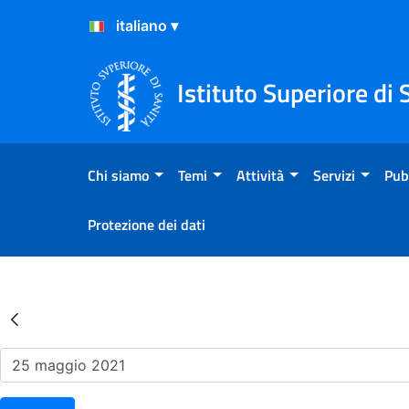
Salta al Contenuto
Salta al Footer
Istituto Superiore di 
Chi siamo
Temi
Attività
Servizi
Pub
Protezione dei dati
Risultati della Ricerca - Ev