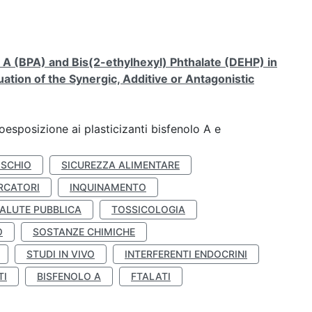
A (BPA) and Bis(2-ethylhexyl) Phthalate (DEHP) in
ation of the Synergic, Additive or Antagonistic
coesposizione ai plasticizanti bisfenolo A e
ISCHIO
SICUREZZA ALIMENTARE
RCATORI
INQUINAMENTO
ALUTE PUBBLICA
TOSSICOLOGIA
O
SOSTANZE CHIMICHE
STUDI IN VIVO
INTERFERENTI ENDOCRINI
TI
BISFENOLO A
FTALATI