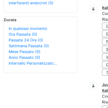
interferenti endocrini
(5)
Ita
Co
Ris
Durata
In qualsiasi momento
D
Ora Passata
(0)
Passate 24 Ore
(0)
Settimana Passata
(0)
S
Mese Passato
(0)
Anno Passato
(0)
Intervallo Personalizzato…
O
Juv
Ita
Co
Ris