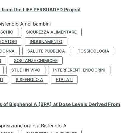
ta from the LIFE PERSUADED Project
bisfenolo A nei bambini
ISCHIO
SICUREZZA ALIMENTARE
RCATORI
INQUINAMENTO
 DONNA
SALUTE PUBBLICA
TOSSICOLOGIA
O
SOSTANZE CHIMICHE
STUDI IN VIVO
INTERFERENTI ENDOCRINI
TI
BISFENOLO A
FTALATI
ts of Bisphenol A (BPA) at Dose Levels Derived From
esposizione orale a Bisfenolo A