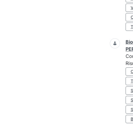
O
Bio
PE
Co
Ris
S