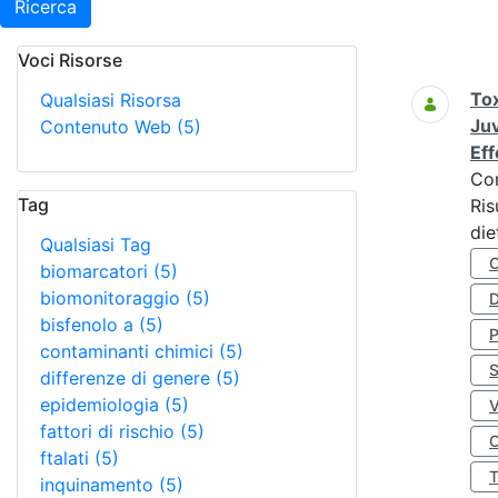
Ricerca
Voci Risorse
Ricerca
Tox
Qualsiasi Risorsa
Juv
Contenuto Web
(5)
Eff
Co
Tag
Ris
die
Qualsiasi Tag
biomarcatori
(5)
biomonitoraggio
(5)
D
bisfenolo a
(5)
contaminanti chimici
(5)
S
differenze di genere
(5)
epidemiologia
(5)
fattori di rischio
(5)
O
ftalati
(5)
inquinamento
(5)