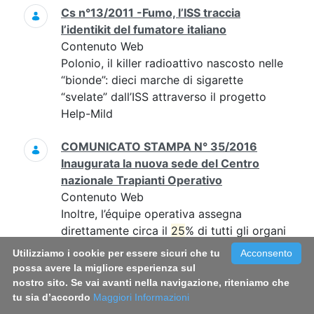
Cs n°13/2011 -Fumo, l’ISS traccia
l’identikit del fumatore italiano
Contenuto Web
Polonio, il killer radioattivo nascosto nelle
“bionde”: dieci marche di sigarette
“svelate” dall’ISS attraverso il progetto
Help-Mild
COMUNICATO STAMPA N° 35/2016
Inaugurata la nuova sede del Centro
nazionale Trapianti Operativo
Contenuto Web
Inoltre, l’équipe operativa assegna
direttamente circa il
25
% di tutti gli organi
Utilizziamo i cookie per essere sicuri che tu
Acconsento
Comunicato n° 2/2004 - Sport e doping
possa avere la migliore esperienza sul
Contenuto Web
nostro sito. Se vai avanti nella navigazione, riteniamo che
positivo (2 casi su 4), la Federazione
tu sia d’accordo
Maggiori Informazioni