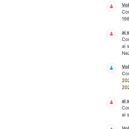
Vo
Co
19
ai 
Co
ai 
Naz
Vol
Co
20
20
ai 
Co
ai 
Vo