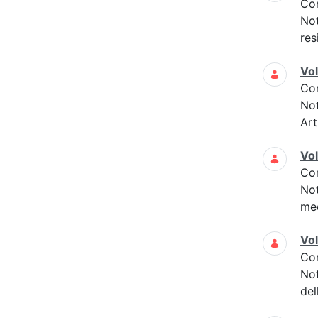
Co
Not
res
Vo
Co
Not
Art
Vo
Co
Not
med
Vo
Co
Not
del