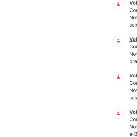
Vo
Co
Not
sci
Vo
Co
Not
pre
Vo
Co
Not
ses
Vo
Co
Not
e-B