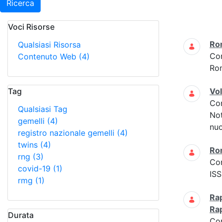
Ricerca
Voci Risorse
Ricerca
Ro
Qualsiasi Risorsa
Co
Contenuto Web
(4)
Ro
Tag
Vo
Co
Qualsiasi Tag
Not
gemelli
(4)
nuo
registro nazionale gemelli
(4)
twins
(4)
Ro
rng
(3)
Co
covid-19
(1)
ISS
rmg
(1)
Rap
Ra
Durata
Co