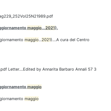
Pag229_252Vol25N21989.pdf
 (aggiornamento
maggio
...
2021
).
(aggiornamento
maggio
...
2021
)....A cura del Centro
Letter....Edited by Annarita Barbaro Annali 57 3
 (aggiornamento
maggio
(aggiornamento
maggio