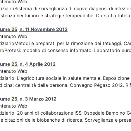
ntenuto Web
iziarioSistema di sorveglianza di nuove diagnosi di infezion
istenza nei tumori e strategie terapeutiche. Corso La tutela d
lume
25
, n. 11 Novembre 2012
ntenuto Web
iziarioMetodi e preparati per la rimozione dei tatuaggi. Car
roProtesi: modello di consenso informato. Laboratorio europ
lume
25
, n. 4 Aprile 2012
ntenuto Web
iziario. L'agricoltura sociale in salute mentale. Esposizion
icina: centralità della persona. Convegno Pègaso 2012. Rifle
lume
25
, n. 3 Marzo 2012
ntenuto Web
iziario. 20 anni di collaborazione ISS-Ospedale Bambino Ge
le citazioni delle biobanche di ricerca. Sorveglianza e presa 