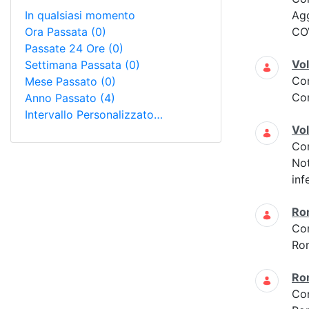
In qualsiasi momento
Ag
Ora Passata
(0)
COV
Passate 24 Ore
(0)
Vol
Settimana Passata
(0)
Co
Mese Passato
(0)
Con
Anno Passato
(4)
Intervallo Personalizzato…
Vol
Co
Not
inf
Ro
Co
Ro
Ro
Co