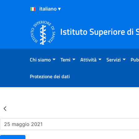
Salta al Contenuto
Salta al Footer
Istituto Superiore di 
Chi siamo
Temi
Attività
Servizi
Pub
Protezione dei dati
Risultati della Ricerca - Ev