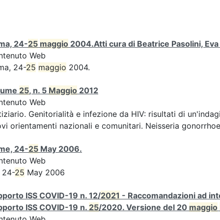
ma, 24-
25
maggio
2004.Atti cura di Beatrice Pasolini, Ev
ntenuto Web
ma, 24-
25
maggio
2004.
lume
25
, n. 5
Maggio
2012
ntenuto Web
iziario. Genitorialità e infezione da HIV: risultati di un'indag
vi orientamenti nazionali e comunitari. Neisseria gonorrhoe
me, 24-
25
May 2006.
ntenuto Web
 24-
25
May 2006
porto ISS COVID-19 n. 12/
2021
- Raccomandazioni ad inte
pporto ISS COVID-19 n.
25
/2020. Versione del 20
maggio
ntenuto Web