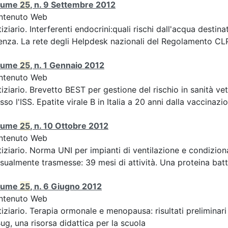
lume
25
, n. 9 Settembre 2012
ntenuto Web
iziario. Interferenti endocrini:quali rischi dall'acqua des
enza. La rete degli Helpdesk nazionali del Regolamento CLP 
lume
25
, n. 1 Gennaio 2012
ntenuto Web
iziario. Brevetto BEST per gestione del rischio in sanità ve
sso l'ISS. Epatite virale B in Italia a 20 anni dalla vaccinazion
lume
25
, n. 10 Ottobre 2012
ntenuto Web
iziario. Norma UNI per impianti di ventilazione e condizion
sualmente trasmesse: 39 mesi di attività. Una proteina batte
lume
25
, n. 6 Giugno 2012
ntenuto Web
iziario. Terapia ormonale e menopausa: risultati preliminari
ug, una risorsa didattica per la scuola