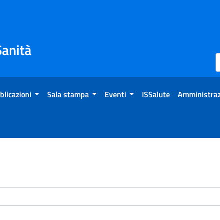
Sanità
blicazioni
Sala stampa
Eventi
ISSalute
Amministraz
enti