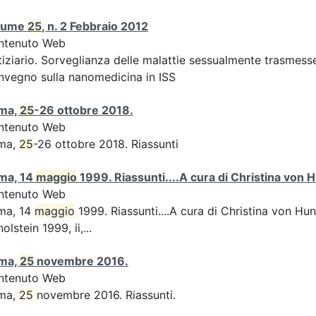
lume
25
, n. 2 Febbraio 2012
ntenuto Web
iziario. Sorveglianza delle malattie sessualmente trasmesse:
vegno sulla nanomedicina in ISS
ma,
25
-26 ottobre 2018.
ntenuto Web
ma,
25
-26 ottobre 2018. Riassunti
ma, 14
maggio
1999. Riassunti....A cura di Christina von H
ntenuto Web
ma, 14
maggio
1999. Riassunti....A cura di Christina von Hun
olstein 1999, ii,...
ma,
25
novembre 2016.
ntenuto Web
ma,
25
novembre 2016. Riassunti.