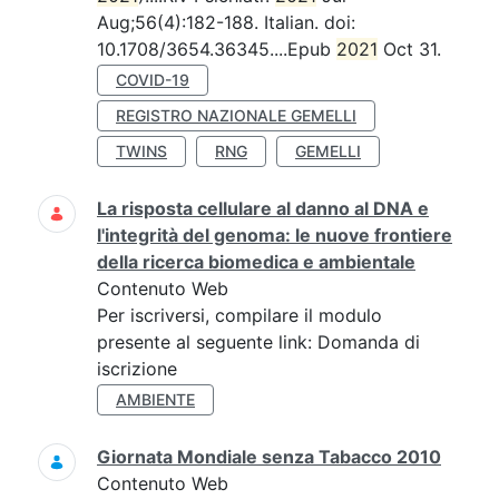
Aug;56(4):182-188. Italian. doi:
10.1708/3654.36345....Epub
2021
Oct 31.
COVID-19
REGISTRO NAZIONALE GEMELLI
TWINS
RNG
GEMELLI
La risposta cellulare al danno al DNA e
l'integrità del genoma: le nuove frontiere
della ricerca biomedica e ambientale
Contenuto Web
Per iscriversi, compilare il modulo
presente al seguente link: Domanda di
iscrizione
AMBIENTE
Giornata Mondiale senza Tabacco 2010
Contenuto Web