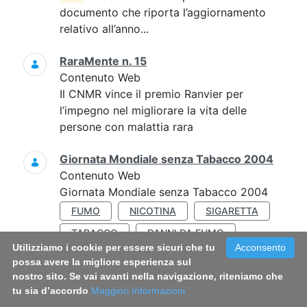
documento che riporta l’aggiornamento
relativo all’anno...
RaraMente n. 15
Contenuto Web
Il CNMR vince il premio Ranvier per
l’impegno nel migliorare la vita delle
persone con malattia rara
Giornata Mondiale senza Tabacco 2004
Contenuto Web
Giornata Mondiale senza Tabacco 2004
FUMO
NICOTINA
SIGARETTA
TABACCO
DANNI DA FUMO
Utilizziamo i cookie per essere sicuri che tu
Acconsento
possa avere la migliore esperienza sul
MEDICINA e ARTE. I colori della vita
nostro sito. Se vai avanti nella navigazione, riteniamo che
attraverso il concorso “Il Volo di Pegaso”
tu sia d’accordo
Maggiori Informazioni
Contenuto Web