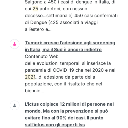
Salgono a 450 i casi di dengue in Italia, di
cui
25
autoctoni, con nessun
decesso...settimanale) 450 casi confermati
di Dengue (425 associati a viaggi
all’estero e...
Tumori: cresce l’adesione agli screening
in Italia, ma il Sud è ancora indietro
Contenuto Web
delle evoluzioni temporali si inserisce la
pandemia di COVID-19 che nel 2020 e nel
2021
...di adesione da parte della
popolazione, con il risultato che nel
biennio...
L'ictus colpisce 12 milioni di persone nel
mondo. Ma con la prevenzione si può
evitare fino al 90% dei casi. Il punto
sull’ictus con gli esperti Iss