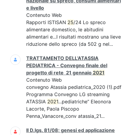
nazionale su spreco, consumi alimentari
e livello
Contenuto Web
Rapporti ISTISAN
25
/24 Lo spreco
alimentare domestico, le abitudini
alimentari e...I risultati mostrano una lieve
riduzione dello spreco (da 502 g nel...
TRATTAMENTO DELL’ATASSIA
PEDIATRICA - Convegno finale del
progetto di rete 21 gennaio
2021
Contenuto Web
convegno Atassia pediatrica_2020 (1).pdf
Programma Convegno LG streaming
ATASSIA
2021
...pediatriche” Eleonora
Lacorte, Paola Piscopo
Penna_Vanacore_conv atassia_21...
Il D.lgs. 81/08: genesi ed applicazione