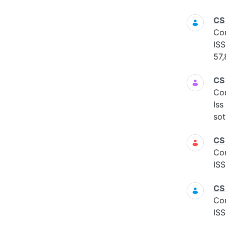
CS
Co
ISS
57,
CS
Co
Iss
sot
CS
Co
ISS
CS
Co
ISS