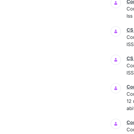
Co
Co
Iss
CS
Co
ISS
CS 
Co
ISS
Co
Co
12
abi
Co
Co