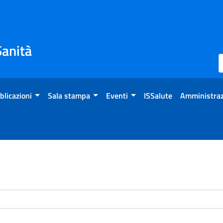
Sanità
blicazioni
Sala stampa
Eventi
ISSalute
Amministraz
enti