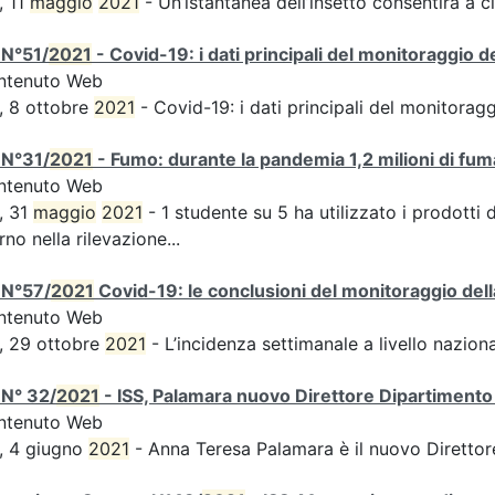
, 11
maggio
2021
- Un’istantanea dell’insetto consentirà a ci
 N°51/
2021
- Covid-19: i dati principali del monitoraggio d
ntenuto Web
, 8 ottobre
2021
- Covid-19: i dati principali del monitorag
 N°31/
2021
- Fumo: durante la pandemia 1,2 milioni di fuma
ntenuto Web
, 31
maggio
2021
- 1 studente su 5 ha utilizzato i prodotti 
rno nella rilevazione...
 N°57/
2021
Covid-19: le conclusioni del monitoraggio dell
ntenuto Web
, 29 ottobre
2021
- L’incidenza settimanale a livello naziona
 N° 32/
2021
- ISS, Palamara nuovo Direttore Dipartimento 
ntenuto Web
, 4 giugno
2021
- Anna Teresa Palamara è il nuovo Direttor