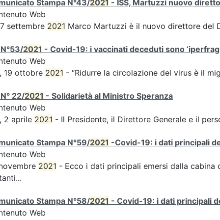
municato Stampa N°43/
2021
- ISS, Martuzzi nuovo diret
ntenuto Web
 7 settembre
2021
Marco Martuzzi è il nuovo direttore del
 N°53/
2021
- Covid-19: i vaccinati deceduti sono ‘iperfragil
ntenuto Web
, 19 ottobre
2021
- “Ridurre la circolazione del virus è il m
N° 22/
2021
- Solidarietà al Ministro Speranza
ntenuto Web
, 2 aprile
2021
- Il Presidente, il Direttore Generale e il perso
municato Stampa N°59/
2021
-Covid-19: i dati principali 
ntenuto Web
 novembre
2021
- Ecco i dati principali emersi dalla cabina di
tanti...
municato Stampa N°58/
2021
- Covid-19: i dati principali 
ntenuto Web