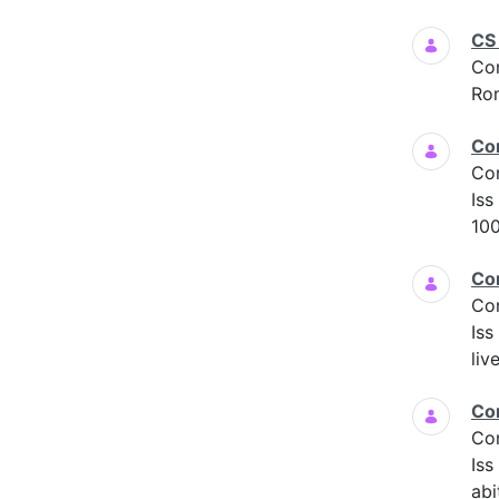
CS
Co
Ro
Co
Co
Iss
100
Co
Co
Iss
liv
Co
Co
Is
abi