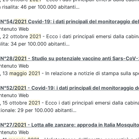
n risalita: 46 per 100.000 abitanti...
 N°54/
2021
Covid-19: i dati principali del monitoraggio de
ntenuto Web
, 22 ottobre
2021
- Ecco i dati principali emersi dalla cabina
alita: 34 per 100.000 abitanti...
 N°28/
2021
- Studio su potenziale vaccino anti Sars-CoV-2,
ntenuto Web
, 13
maggio
2021
- In relazione a notizie di stampa sulla s
 N°52/
2021
- Covid-19: i dati principali del monitoraggio d
ntenuto Web
, 15 ottobre
2021
- Ecco i dati principali emersi dalla cabina
ionale: 29 per 100.000 abitanti...
 N°27/
2021
- Lotta alle zanzare: approda in Italia Mosquit
ntenuto Web