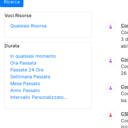
Ricerca
Voci Risorse
Ricerca
Co
Qualsiasi Risorsa
Co
3 
Durata
abi
In qualsiasi momento
Co
Ora Passata
Co
Passate 24 Ore
26
Settimana Passata
Mese Passato
Co
Anno Passato
Co
Intervallo Personalizzato…
Iss
CS
Co
ISS