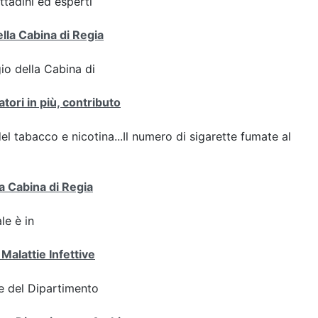
ttadini ed esperti
ella Cabina di Regia
gio della Cabina di
tori in più, contributo
del tabacco e nicotina...Il numero di sigarette fumate al
a Cabina di Regia
le è in
Malattie Infettive
e del Dipartimento