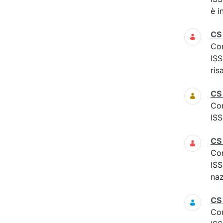
è i
CS
Co
ISS
ris
CS
Co
ISS
CS
Co
ISS
naz
CS
Co