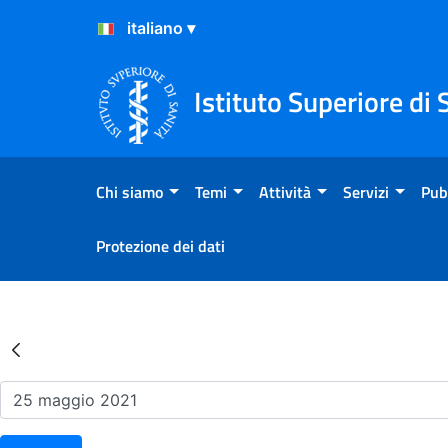
Salta al Contenuto
Salta al Footer
Istituto Superiore di 
Chi siamo
Temi
Attività
Servizi
Pub
Protezione dei dati
Risultati della Ricerca - Ev