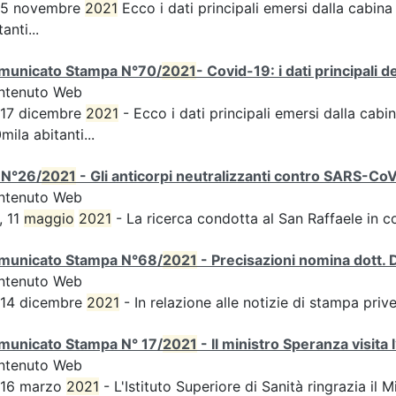
s 5 novembre
2021
Ecco i dati principali emersi dalla cabina 
tanti...
municato Stampa N°70/
2021
- Covid-19: i dati principali 
ntenuto Web
 17 dicembre
2021
- Ecco i dati principali emersi dalla cabin
mila abitanti...
 N°26/
2021
- Gli anticorpi neutralizzanti contro SARS-Co
ntenuto Web
, 11
maggio
2021
- La ricerca condotta al San Raffaele in c
municato Stampa N°68/
2021
- Precisazioni nomina dott. 
ntenuto Web
 14 dicembre
2021
- In relazione alle notizie di stampa pri
municato Stampa N° 17/
2021
- Il ministro Speranza visita 
ntenuto Web
 16 marzo
2021
- L'Istituto Superiore di Sanità ringrazia il M