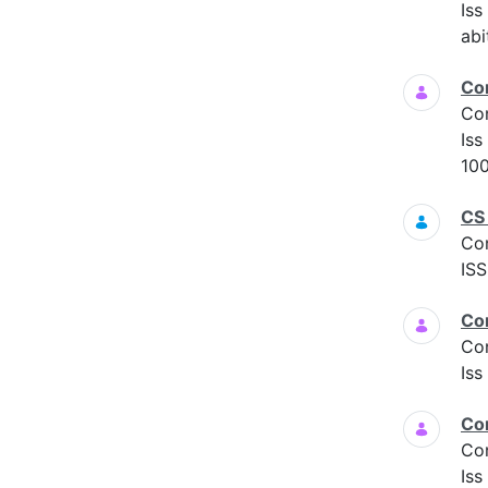
Is
abi
Co
Co
Iss
100
CS
Co
ISS
Co
Co
Iss
Co
Co
Iss