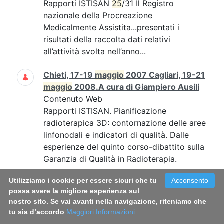
Rapporti ISTISAN
25
/31 Il Registro
nazionale della Procreazione
Medicalmente Assistita...presentati i
risultati della raccolta dati relativi
all’attività svolta nell’anno...
Chieti, 17-19
maggio
2007 Cagliari, 19-21
maggio
2008.A cura di Giampiero Ausili
Contenuto Web
Rapporti ISTISAN. Pianificazione
radioterapica 3D: contornazione delle aree
linfonodali e indicatori di qualità. Dalle
esperienze del quinto corso-dibattito sulla
Garanzia di Qualità in Radioterapia.
Utilizziamo i cookie per essere sicuri che tu
Acconsento
Rapporto ISTISAN 21/14 - Italian Blood
possa avere la migliore esperienza sul
System 2020: activity data,
nostro sito. Se vai avanti nella navigazione, riteniamo che
haemovigilance and epidemiological
tu sia d’accordo
Maggiori Informazioni
surveillance. Liviana Catalano, Vanessa