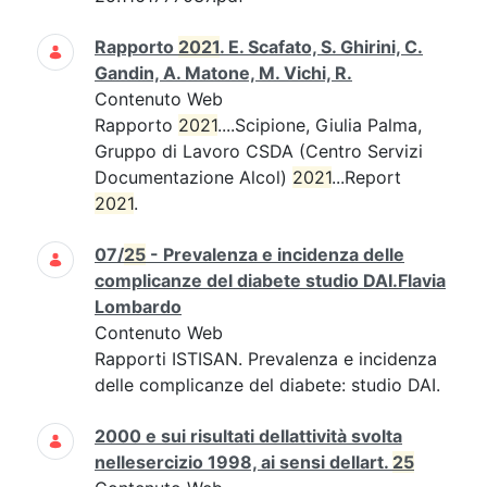
Rapporto
2021
. E. Scafato, S. Ghirini, C.
Gandin, A. Matone, M. Vichi, R.
Contenuto Web
Rapporto
2021
....Scipione, Giulia Palma,
Gruppo di Lavoro CSDA (Centro Servizi
Documentazione Alcol)
2021
...Report
2021
.
07/
25
- Prevalenza e incidenza delle
complicanze del diabete studio DAI.Flavia
Lombardo
Contenuto Web
Rapporti ISTISAN. Prevalenza e incidenza
delle complicanze del diabete: studio DAI.
2000 e sui risultati dellattività svolta
nellesercizio 1998, ai sensi dellart.
25