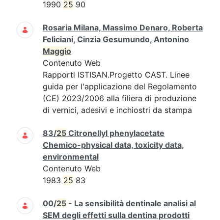
1990
25
90
Rosaria Milana, Massimo Denaro, Roberta
Feliciani, Cinzia Gesumundo, Antonino
Maggio
Contenuto Web
Rapporti ISTISAN.Progetto CAST. Linee
guida per l'applicazione del Regolamento
(CE) 2023/2006 alla filiera di produzione
di vernici, adesivi e inchiostri da stampa
83/
25
Citronellyl phenylacetate
Chemico-physical data, toxicity data,
environmental
Contenuto Web
1983
25
83
00/
25
- La sensibilità dentinale analisi al
SEM degli effetti sulla dentina prodotti