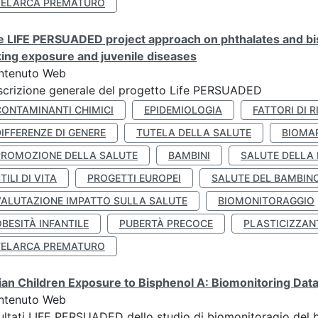
TELARCA PREMATURO
 LIFE PERSUADED project approach on phthalates and bisp
king exposure and juvenile diseases
ntenuto Web
crizione generale del progetto Life PERSUADED
CONTAMINANTI CHIMICI
EPIDEMIOLOGIA
FATTORI DI R
IFFERENZE DI GENERE
TUTELA DELLA SALUTE
BIOMA
PROMOZIONE DELLA SALUTE
BAMBINI
SALUTE DELLA
TILI DI VITA
PROGETTI EUROPEI
SALUTE DEL BAMBIN
VALUTAZIONE IMPATTO SULLA SALUTE
BIOMONITORAGGIO
BESITÀ INFANTILE
PUBERTÀ PRECOCE
PLASTICIZZAN
TELARCA PREMATURO
lian Children Exposure to Bisphenol A: Biomonitoring Da
ntenuto Web
ultati LIFE PERSUADED dello studio di biomonitoragio del 