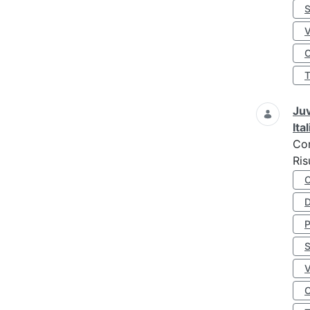
S
O
Juv
Ita
Co
Ris
D
S
O