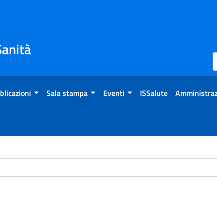
Sanità
blicazioni
Sala stampa
Eventi
ISSalute
Amministraz
ome