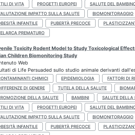
TILI DI VITA
PROGETTI EUROPEI
SALUTE DEL BAMBIN
VALUTAZIONE IMPATTO SULLA SALUTE
BIOMONITORAGGIO
BESITÀ INFANTILE
PUBERTÀ PRECOCE
PLASTICIZZAN
TELARCA PREMATURO
enile Toxicity Rodent Model to Study Toxicological Effec
lian Children Biomonitoring Study
ntenuto Web
ultati di Life Persuaded sullo studio animale derivanti dall'
CONTAMINANTI CHIMICI
EPIDEMIOLOGIA
FATTORI DI R
IFFERENZE DI GENERE
TUTELA DELLA SALUTE
BIOMA
PROMOZIONE DELLA SALUTE
BAMBINI
SALUTE DELLA
TILI DI VITA
PROGETTI EUROPEI
SALUTE DEL BAMBIN
VALUTAZIONE IMPATTO SULLA SALUTE
BIOMONITORAGGIO
BESITÀ INFANTILE
PUBERTÀ PRECOCE
PLASTICIZZAN