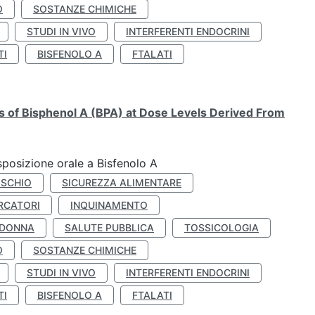
O
SOSTANZE CHIMICHE
STUDI IN VIVO
INTERFERENTI ENDOCRINI
TI
BISFENOLO A
FTALATI
ts of Bisphenol A (BPA) at Dose Levels Derived From
esposizione orale a Bisfenolo A
ISCHIO
SICUREZZA ALIMENTARE
RCATORI
INQUINAMENTO
 DONNA
SALUTE PUBBLICA
TOSSICOLOGIA
O
SOSTANZE CHIMICHE
STUDI IN VIVO
INTERFERENTI ENDOCRINI
TI
BISFENOLO A
FTALATI