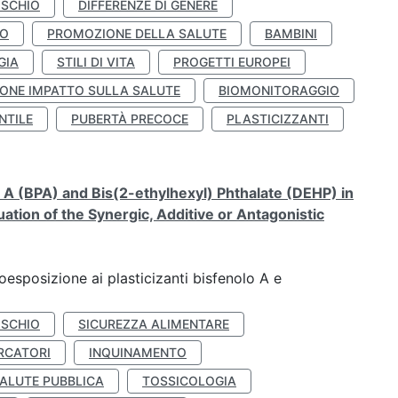
ISCHIO
DIFFERENZE DI GENERE
TO
PROMOZIONE DELLA SALUTE
BAMBINI
GIA
STILI DI VITA
PROGETTI EUROPEI
ONE IMPATTO SULLA SALUTE
BIOMONITORAGGIO
NTILE
PUBERTÀ PRECOCE
PLASTICIZZANTI
A (BPA) and Bis(2-ethylhexyl) Phthalate (DEHP) in
ation of the Synergic, Additive or Antagonistic
coesposizione ai plasticizanti bisfenolo A e
ISCHIO
SICUREZZA ALIMENTARE
RCATORI
INQUINAMENTO
ALUTE PUBBLICA
TOSSICOLOGIA