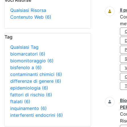
Voci Risorse
Ricerca
Il
Qualsiasi Risorsa
Co
Contenuto Web
(6)
met
Tag
D
Qualsiasi Tag
biomarcatori
(6)
S
biomonitoraggio
(6)
bisfenolo a
(6)
contaminanti chimici
(6)
O
differenze di genere
(6)
epidemiologia
(6)
fattori di rischio
(6)
Bio
ftalati
(6)
PE
inquinamento
(6)
Co
interferenti endocrini
(6)
Ris