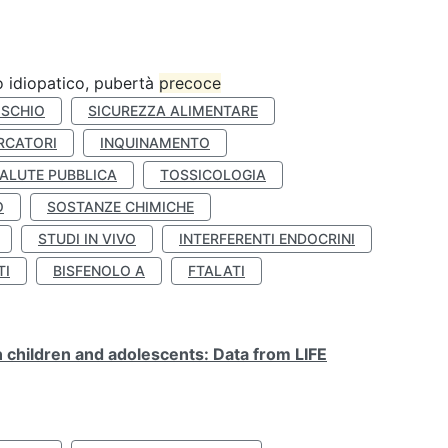
ro idiopatico, pubertà
precoce
ISCHIO
SICUREZZA ALIMENTARE
RCATORI
INQUINAMENTO
ALUTE PUBBLICA
TOSSICOLOGIA
O
SOSTANZE CHIMICHE
STUDI IN VIVO
INTERFERENTI ENDOCRINI
TI
BISFENOLO A
FTALATI
n children and adolescents: Data from LIFE