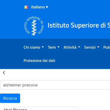
Salta al Contenuto
Salta al Footer
Istituto Superiore di 
Chi siamo
Temi
Attività
Servizi
Pub
Protezione dei dati
Risultati della Ricerca - H
Ricerca