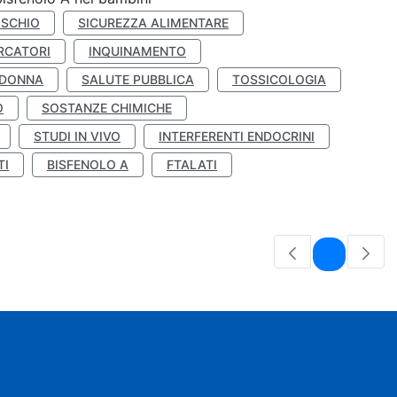
ISCHIO
SICUREZZA ALIMENTARE
RCATORI
INQUINAMENTO
 DONNA
SALUTE PUBBLICA
TOSSICOLOGIA
O
SOSTANZE CHIMICHE
STUDI IN VIVO
INTERFERENTI ENDOCRINI
TI
BISFENOLO A
FTALATI
Pagina
1