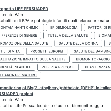
 progetto LIFE PERSUADED
ntenuto Web
aboliti e di BPA e patologie infantili quali telarca prematu
CONTAMINANTI CHIMICI
EPIDEMIOLOGIA
FATTORI DI R
IFFERENZE DI GENERE
TUTELA DELLA SALUTE
BIOMA
PROMOZIONE DELLA SALUTE
SALUTE DELLA DONNA
S
TILI DI VITA
PROGETTI EUROPEI
SALUTE DEL BAMBIN
VALUTAZIONE IMPATTO SULLA SALUTE
BIOMONITORAGGIO
BESITÀ INFANTILE
PUBERTÀ PRECOCE
PLASTICIZZAN
TELARCA PREMATURO
monitoring of Bis(2-ethylhexyl)phthalate (DEHP) in Italia
RSUADED project
ntenuto Web
ultati di Life Persuaded dello studio di biomonitoraggio