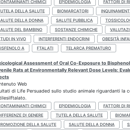
CONTAMINANTI CHIMICI
EPIDEMIOLOGIA
FATTORI DI R
TUTELA DELLA SALUTE
BIOMARCATORI
INQUINAMEN
SALUTE DELLA DONNA
SALUTE PUBBLICA
TOSSICOLO
SALUTE DEL BAMBINO
SOSTANZE CHIMICHE
VALUTAZI
TUDI IN VIVO
INTERFERENTI ENDOCRINI
OBESITÀ INFA
BISFENOLO A
FTALATI
TELARCA PREMATURO
icological Assessment of Oral Co-Exposure to Bisphenol 
enile Rats at Environmentally Relevant Dose Levels: Evalu
ects
ntenuto Web
ultati di Life Persuaded sullo studio animale riguardanti la 
tilesilftalato.
CONTAMINANTI CHIMICI
EPIDEMIOLOGIA
FATTORI DI R
IFFERENZE DI GENERE
TUTELA DELLA SALUTE
BIOMA
PROMOZIONE DELLA SALUTE
SALUTE DELLA DONNA
S