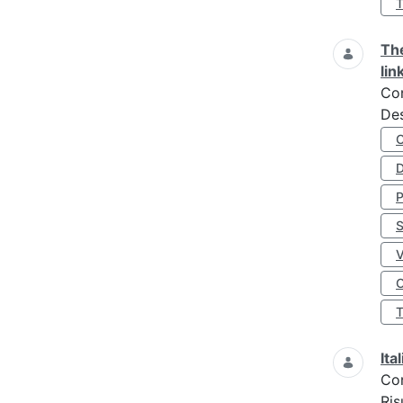
The
lin
Co
Des
D
S
O
Ita
Co
Ris