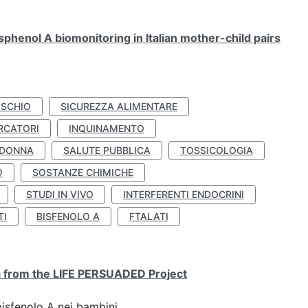
henol A biomonitoring in Italian mother-child pairs
ISCHIO
SICUREZZA ALIMENTARE
RCATORI
INQUINAMENTO
 DONNA
SALUTE PUBBLICA
TOSSICOLOGIA
O
SOSTANZE CHIMICHE
STUDI IN VIVO
INTERFERENTI ENDOCRINI
TI
BISFENOLO A
FTALATI
ta from the LIFE PERSUADED Project
bisfenolo A nei bambini