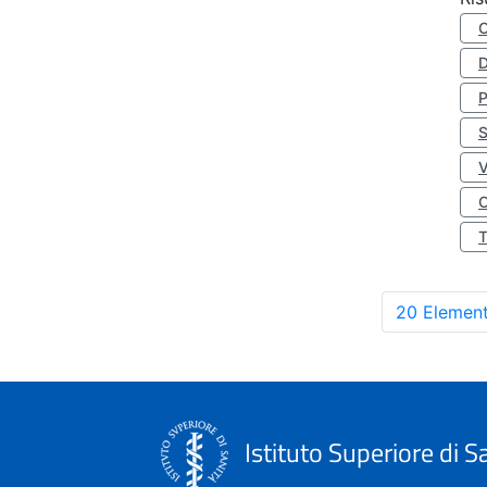
D
S
O
20 Element
Istituto Superiore di S