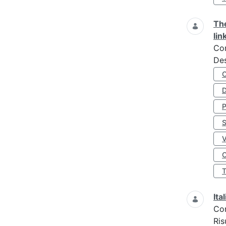
The
lin
Co
Des
D
S
O
Ita
Co
Ris