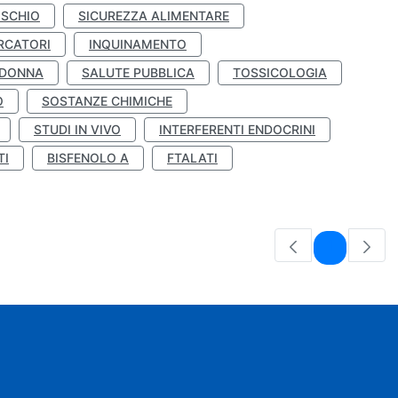
ISCHIO
SICUREZZA ALIMENTARE
RCATORI
INQUINAMENTO
 DONNA
SALUTE PUBBLICA
TOSSICOLOGIA
O
SOSTANZE CHIMICHE
STUDI IN VIVO
INTERFERENTI ENDOCRINI
TI
BISFENOLO A
FTALATI
Pagina
1