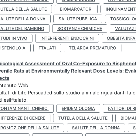
TUTELA DELLA SALUTE
BIOMARCATORI
INQUINAMEN
SALUTE DELLA DONNA
SALUTE PUBBLICA
TOSSICOLO
SALUTE DEL BAMBINO
SOSTANZE CHIMICHE
VALUTAZI
TUDI IN VIVO
INTERFERENTI ENDOCRINI
OBESITÀ INFA
BISFENOLO A
FTALATI
TELARCA PREMATURO
icological Assessment of Oral Co-Exposure to Bisphenol 
enile Rats at Environmentally Relevant Dose Levels: Evalu
ects
ntenuto Web
ultati di Life Persuaded sullo studio animale riguardanti la 
tilesilftalato.
CONTAMINANTI CHIMICI
EPIDEMIOLOGIA
FATTORI DI R
IFFERENZE DI GENERE
TUTELA DELLA SALUTE
BIOMA
PROMOZIONE DELLA SALUTE
SALUTE DELLA DONNA
S