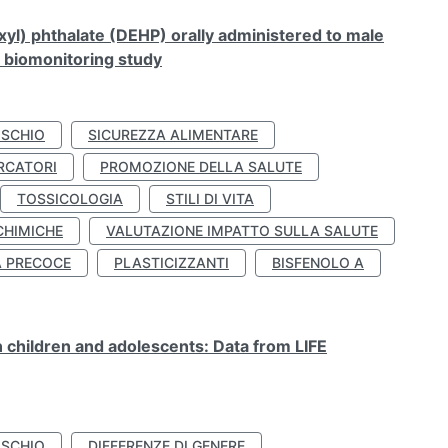
xyl) phthalate (DEHP) orally administered to male
n biomonitoring study
ISCHIO
SICUREZZA ALIMENTARE
RCATORI
PROMOZIONE DELLA SALUTE
TOSSICOLOGIA
STILI DI VITA
CHIMICHE
VALUTAZIONE IMPATTO SULLA SALUTE
À PRECOCE
PLASTICIZZANTI
BISFENOLO A
n children and adolescents: Data from LIFE
ISCHIO
DIFFERENZE DI GENERE