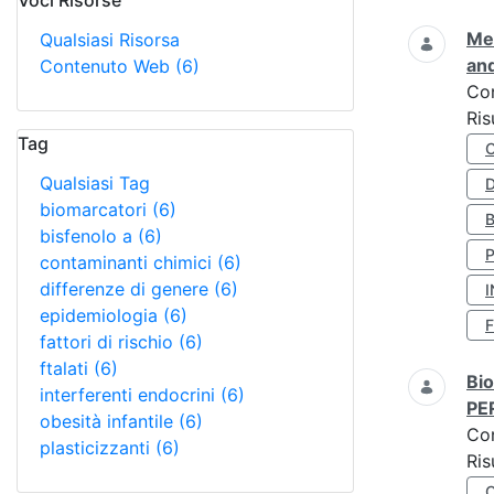
Voci Risorse
Ricerca
Met
Qualsiasi Risorsa
and
Contenuto Web
(6)
Co
Ris
Tag
Qualsiasi Tag
D
biomarcatori
(6)
bisfenolo a
(6)
contaminanti chimici
(6)
differenze di genere
(6)
I
epidemiologia
(6)
fattori di rischio
(6)
ftalati
(6)
Bio
interferenti endocrini
(6)
PE
obesità infantile
(6)
Co
plasticizzanti
(6)
Ris