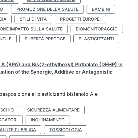
TO
PROMOZIONE DELLA SALUTE
BAMBINI
GIA
STILI DI VITA
PROGETTI EUROPEI
ONE IMPATTO SULLA SALUTE
BIOMONITORAGGIO
NTILE
PUBERTÀ PRECOCE
PLASTICIZZANTI
A (BPA) and Bis(2-ethylhexyl) Phthalate (DEHP) in
ation of the Synergic, Additive or Antagonistic
coesposizione ai plasticizanti bisfenolo A e
ISCHIO
SICUREZZA ALIMENTARE
RCATORI
INQUINAMENTO
ALUTE PUBBLICA
TOSSICOLOGIA