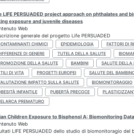
 LIFE PERSUADED project approach on phthalates and bisp
king exposure and juvenile diseases
ntenuto Web
crizione generale del progetto Life PERSUADED
CONTAMINANTI CHIMICI
EPIDEMIOLOGIA
FATTORI DI R
IFFERENZE DI GENERE
TUTELA DELLA SALUTE
BIOMA
PROMOZIONE DELLA SALUTE
BAMBINI
SALUTE DELLA
TILI DI VITA
PROGETTI EUROPEI
SALUTE DEL BAMBIN
VALUTAZIONE IMPATTO SULLA SALUTE
BIOMONITORAGGIO
BESITÀ INFANTILE
PUBERTÀ PRECOCE
PLASTICIZZAN
TELARCA PREMATURO
lian Children Exposure to Bisphenol A: Biomonitoring Da
ntenuto Web
ultati LIFE PERSUADED dello studio di biomonitoragio del 