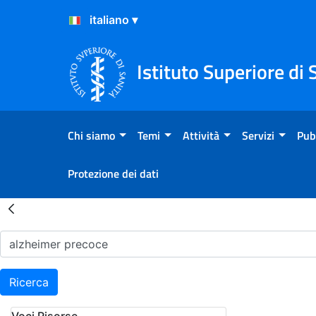
Salta al Contenuto
Salta al Footer
Istituto Superiore di 
Chi siamo
Temi
Attività
Servizi
Pub
Protezione dei dati
Risultati della Ricerca - H
Ricerca