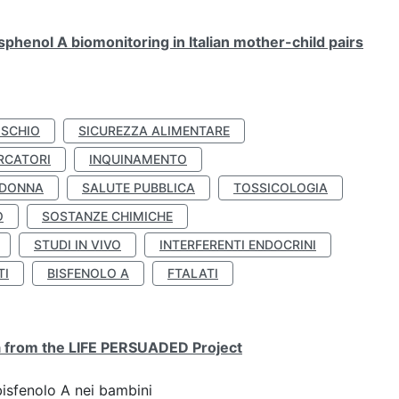
henol A biomonitoring in Italian mother-child pairs
ISCHIO
SICUREZZA ALIMENTARE
RCATORI
INQUINAMENTO
 DONNA
SALUTE PUBBLICA
TOSSICOLOGIA
O
SOSTANZE CHIMICHE
STUDI IN VIVO
INTERFERENTI ENDOCRINI
TI
BISFENOLO A
FTALATI
ta from the LIFE PERSUADED Project
bisfenolo A nei bambini