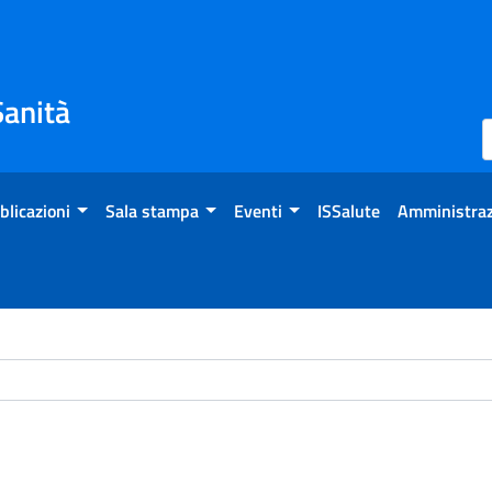
Sanità
blicazioni
Sala stampa
Eventi
ISSalute
Amministraz
ome