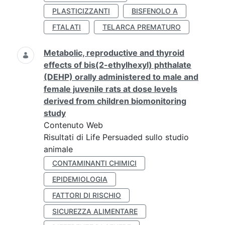
PLASTICIZZANTI
BISFENOLO A
FTALATI
TELARCA PREMATURO
Metabolic, reproductive and thyroid
effects of bis(2-ethylhexyl) phthalate
(DEHP) orally administered to male and
female juvenile rats at dose levels
derived from children biomonitoring
study
Contenuto Web
Risultati di Life Persuaded sullo studio
animale
CONTAMINANTI CHIMICI
EPIDEMIOLOGIA
FATTORI DI RISCHIO
SICUREZZA ALIMENTARE