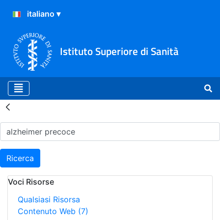
Istituto Superiore di Sanità
Risultati della Ricerca - H
Ricerca
Voci Risorse
Qualsiasi Risorsa
Contenuto Web
(7)