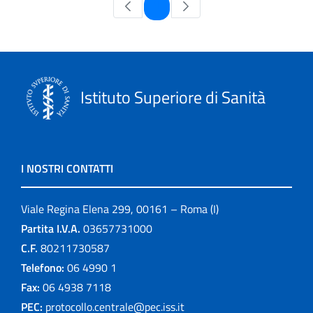
Pagina
1
Istituto Superiore di Sanità
I NOSTRI CONTATTI
Viale Regina Elena 299, 00161 – Roma (I)
Partita I.V.A.
03657731000
C.F.
80211730587
Telefono:
06 4990 1
Fax:
06 4938 7118
PEC:
protocollo.centrale@pec.iss.it