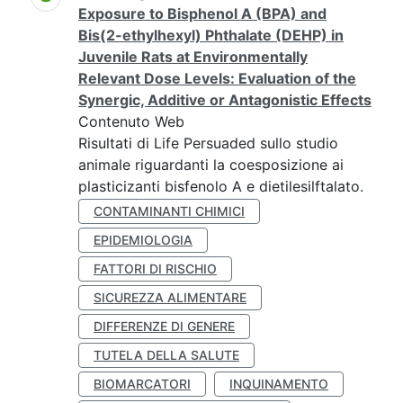
Exposure to Bisphenol A (BPA) and
Bis(2-ethylhexyl) Phthalate (DEHP) in
Juvenile Rats at Environmentally
Relevant Dose Levels: Evaluation of the
Synergic, Additive or Antagonistic Effects
Contenuto Web
Risultati di Life Persuaded sullo studio
animale riguardanti la coesposizione ai
plasticizanti bisfenolo A e dietilesilftalato.
CONTAMINANTI CHIMICI
EPIDEMIOLOGIA
FATTORI DI RISCHIO
SICUREZZA ALIMENTARE
DIFFERENZE DI GENERE
TUTELA DELLA SALUTE
BIOMARCATORI
INQUINAMENTO