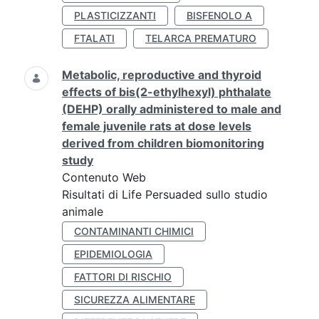
PLASTICIZZANTI
BISFENOLO A
FTALATI
TELARCA PREMATURO
Metabolic, reproductive and thyroid
effects of bis(2-ethylhexyl) phthalate
(DEHP) orally administered to male and
female juvenile rats at dose levels
derived from children biomonitoring
study
Contenuto Web
Risultati di Life Persuaded sullo studio
animale
CONTAMINANTI CHIMICI
EPIDEMIOLOGIA
FATTORI DI RISCHIO
SICUREZZA ALIMENTARE