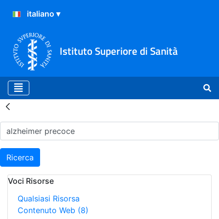
Istituto Superiore di Sanità
Risultati della Ricerca - H
Ricerca
Voci Risorse
Qualsiasi Risorsa
Contenuto Web
(8)