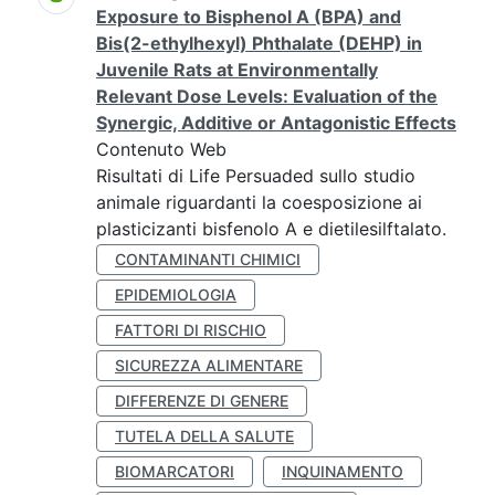
Exposure to Bisphenol A (BPA) and
Bis(2-ethylhexyl) Phthalate (DEHP) in
Juvenile Rats at Environmentally
Relevant Dose Levels: Evaluation of the
Synergic, Additive or Antagonistic Effects
Contenuto Web
Risultati di Life Persuaded sullo studio
animale riguardanti la coesposizione ai
plasticizanti bisfenolo A e dietilesilftalato.
CONTAMINANTI CHIMICI
EPIDEMIOLOGIA
FATTORI DI RISCHIO
SICUREZZA ALIMENTARE
DIFFERENZE DI GENERE
TUTELA DELLA SALUTE
BIOMARCATORI
INQUINAMENTO