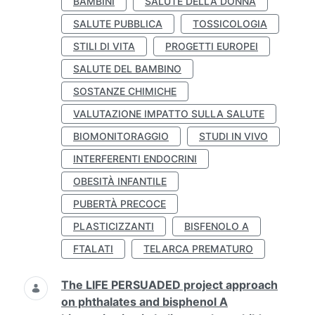
BAMBINI
SALUTE DELLA DONNA
SALUTE PUBBLICA
TOSSICOLOGIA
STILI DI VITA
PROGETTI EUROPEI
SALUTE DEL BAMBINO
SOSTANZE CHIMICHE
VALUTAZIONE IMPATTO SULLA SALUTE
BIOMONITORAGGIO
STUDI IN VIVO
INTERFERENTI ENDOCRINI
OBESITÀ INFANTILE
PUBERTÀ PRECOCE
PLASTICIZZANTI
BISFENOLO A
FTALATI
TELARCA PREMATURO
The LIFE PERSUADED project approach
on phthalates and bisphenol A