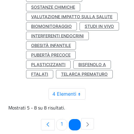
SOSTANZE CHIMICHE
VALUTAZIONE IMPATTO SULLA SALUTE
BIOMONITORAGGIO
STUDI IN VIVO
INTERFERENTI ENDOCRINI
OBESITÀ INFANTILE
PUBERTÀ PRECOCE
PLASTICIZZANTI
BISFENOLO A
FTALATI
TELARCA PREMATURO
4 Elementi
Mostrati 5 - 8 su 8 risultati.
Pagina
Pagina
1
2