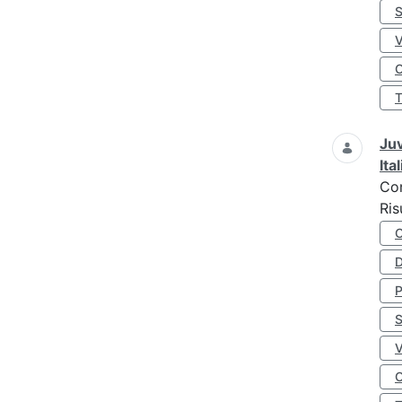
S
O
Juv
Ita
Co
Ris
D
S
O