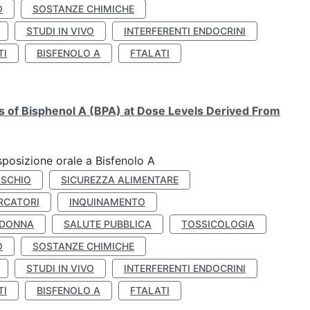
O
SOSTANZE CHIMICHE
STUDI IN VIVO
INTERFERENTI ENDOCRINI
TI
BISFENOLO A
FTALATI
ts of Bisphenol A (BPA) at Dose Levels Derived From
esposizione orale a Bisfenolo A
ISCHIO
SICUREZZA ALIMENTARE
RCATORI
INQUINAMENTO
 DONNA
SALUTE PUBBLICA
TOSSICOLOGIA
O
SOSTANZE CHIMICHE
STUDI IN VIVO
INTERFERENTI ENDOCRINI
TI
BISFENOLO A
FTALATI