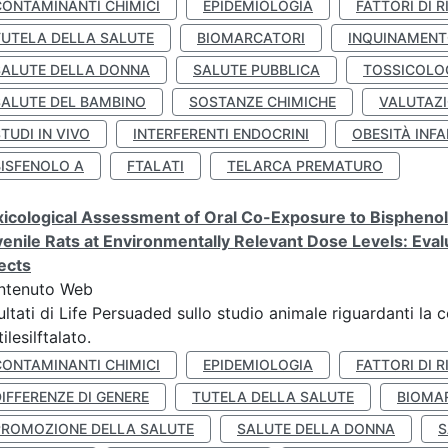
CONTAMINANTI CHIMICI
EPIDEMIOLOGIA
FATTORI DI R
TUTELA DELLA SALUTE
BIOMARCATORI
INQUINAMEN
SALUTE DELLA DONNA
SALUTE PUBBLICA
TOSSICOLO
SALUTE DEL BAMBINO
SOSTANZE CHIMICHE
VALUTAZI
TUDI IN VIVO
INTERFERENTI ENDOCRINI
OBESITÀ INFA
BISFENOLO A
FTALATI
TELARCA PREMATURO
icological Assessment of Oral Co-Exposure to Bisphenol 
enile Rats at Environmentally Relevant Dose Levels: Evalu
ects
ntenuto Web
ultati di Life Persuaded sullo studio animale riguardanti la 
tilesilftalato.
CONTAMINANTI CHIMICI
EPIDEMIOLOGIA
FATTORI DI R
IFFERENZE DI GENERE
TUTELA DELLA SALUTE
BIOMA
PROMOZIONE DELLA SALUTE
SALUTE DELLA DONNA
S