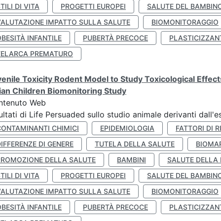
TILI DI VITA
PROGETTI EUROPEI
SALUTE DEL BAMBIN
VALUTAZIONE IMPATTO SULLA SALUTE
BIOMONITORAGGIO
BESITÀ INFANTILE
PUBERTÀ PRECOCE
PLASTICIZZAN
TELARCA PREMATURO
enile Toxicity Rodent Model to Study Toxicological Effec
lian Children Biomonitoring Study
ntenuto Web
ultati di Life Persuaded sullo studio animale derivanti dall'
CONTAMINANTI CHIMICI
EPIDEMIOLOGIA
FATTORI DI R
IFFERENZE DI GENERE
TUTELA DELLA SALUTE
BIOMA
PROMOZIONE DELLA SALUTE
BAMBINI
SALUTE DELLA
TILI DI VITA
PROGETTI EUROPEI
SALUTE DEL BAMBIN
VALUTAZIONE IMPATTO SULLA SALUTE
BIOMONITORAGGIO
BESITÀ INFANTILE
PUBERTÀ PRECOCE
PLASTICIZZAN