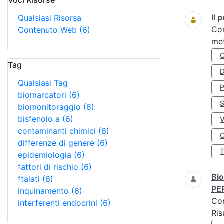
Voci Risorse
Ricerca
Il
Qualsiasi Risorsa
Co
Contenuto Web
(6)
met
Tag
D
Qualsiasi Tag
biomarcatori
(6)
S
biomonitoraggio
(6)
bisfenolo a
(6)
contaminanti chimici
(6)
O
differenze di genere
(6)
epidemiologia
(6)
fattori di rischio
(6)
Bio
ftalati
(6)
PE
inquinamento
(6)
Co
interferenti endocrini
(6)
Ris