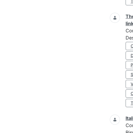
The
lin
Co
Des
D
S
O
Ita
Co
Ris