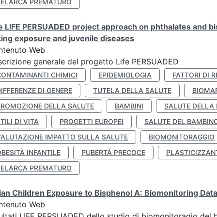
TELARCA PREMATURO
 LIFE PERSUADED project approach on phthalates and bisp
king exposure and juvenile diseases
ntenuto Web
crizione generale del progetto Life PERSUADED
CONTAMINANTI CHIMICI
EPIDEMIOLOGIA
FATTORI DI R
IFFERENZE DI GENERE
TUTELA DELLA SALUTE
BIOMA
PROMOZIONE DELLA SALUTE
BAMBINI
SALUTE DELLA
TILI DI VITA
PROGETTI EUROPEI
SALUTE DEL BAMBIN
VALUTAZIONE IMPATTO SULLA SALUTE
BIOMONITORAGGIO
BESITÀ INFANTILE
PUBERTÀ PRECOCE
PLASTICIZZAN
TELARCA PREMATURO
lian Children Exposure to Bisphenol A: Biomonitoring Da
ntenuto Web
ultati LIFE PERSUADED dello studio di biomonitoragio del 