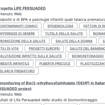
 progetto LIFE PERSUADED
ntenuto Web
aboliti e di BPA e patologie infantili quali telarca prematu
CONTAMINANTI CHIMICI
EPIDEMIOLOGIA
FATTORI DI R
IFFERENZE DI GENERE
TUTELA DELLA SALUTE
BIOMA
PROMOZIONE DELLA SALUTE
SALUTE DELLA DONNA
S
TILI DI VITA
PROGETTI EUROPEI
SALUTE DEL BAMBIN
VALUTAZIONE IMPATTO SULLA SALUTE
BIOMONITORAGGIO
BESITÀ INFANTILE
PUBERTÀ PRECOCE
PLASTICIZZAN
TELARCA PREMATURO
monitoring of Bis(2-ethylhexyl)phthalate (DEHP) in Italia
RSUADED project
ntenuto Web
ultati di Life Persuaded dello studio di biomonitoraggio