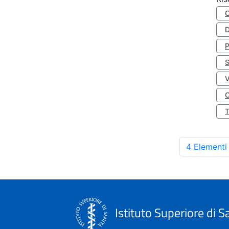
D
S
O
4 Elementi
Istituto Superiore di S