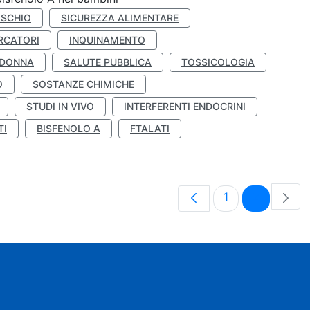
ISCHIO
SICUREZZA ALIMENTARE
RCATORI
INQUINAMENTO
 DONNA
SALUTE PUBBLICA
TOSSICOLOGIA
O
SOSTANZE CHIMICHE
STUDI IN VIVO
INTERFERENTI ENDOCRINI
TI
BISFENOLO A
FTALATI
Pagina
Pagina
1
2