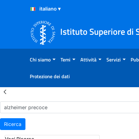
Salta al Contenuto
Salta al Footer
Istituto Superiore di 
Chi siamo
Temi
Attività
Servizi
Pub
Protezione dei dati
Risultati della Ricerca - H
Ricerca