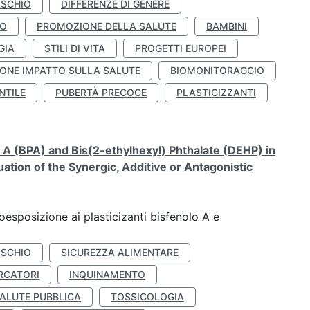
ISCHIO
DIFFERENZE DI GENERE
TO
PROMOZIONE DELLA SALUTE
BAMBINI
GIA
STILI DI VITA
PROGETTI EUROPEI
ONE IMPATTO SULLA SALUTE
BIOMONITORAGGIO
NTILE
PUBERTÀ PRECOCE
PLASTICIZZANTI
A (BPA) and Bis(2-ethylhexyl) Phthalate (DEHP) in
ation of the Synergic, Additive or Antagonistic
coesposizione ai plasticizanti bisfenolo A e
ISCHIO
SICUREZZA ALIMENTARE
RCATORI
INQUINAMENTO
ALUTE PUBBLICA
TOSSICOLOGIA