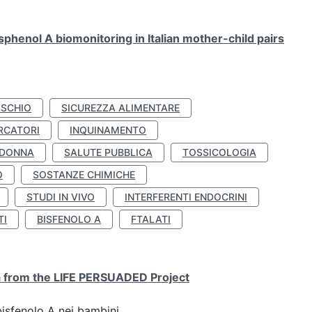
henol A biomonitoring in Italian mother-child pairs
ISCHIO
SICUREZZA ALIMENTARE
RCATORI
INQUINAMENTO
 DONNA
SALUTE PUBBLICA
TOSSICOLOGIA
O
SOSTANZE CHIMICHE
STUDI IN VIVO
INTERFERENTI ENDOCRINI
TI
BISFENOLO A
FTALATI
ta from the LIFE PERSUADED Project
bisfenolo A nei bambini