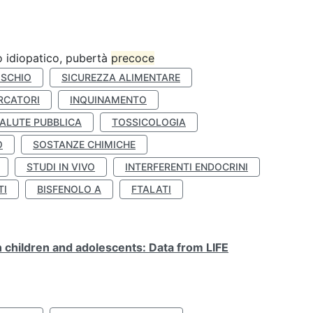
ro idiopatico, pubertà
precoce
ISCHIO
SICUREZZA ALIMENTARE
RCATORI
INQUINAMENTO
ALUTE PUBBLICA
TOSSICOLOGIA
O
SOSTANZE CHIMICHE
STUDI IN VIVO
INTERFERENTI ENDOCRINI
TI
BISFENOLO A
FTALATI
n children and adolescents: Data from LIFE