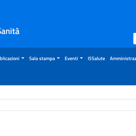
Sanità
blicazioni
Sala stampa
Eventi
ISSalute
Amministraz
ome