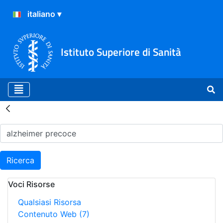
Istituto Superiore di Sanità
Risultati della Ricerca - H
Ricerca
Voci Risorse
Qualsiasi Risorsa
Contenuto Web
(7)