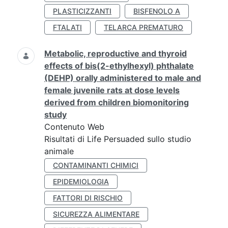
PLASTICIZZANTI
BISFENOLO A
FTALATI
TELARCA PREMATURO
Metabolic, reproductive and thyroid
effects of bis(2-ethylhexyl) phthalate
(DEHP) orally administered to male and
female juvenile rats at dose levels
derived from children biomonitoring
study
Contenuto Web
Risultati di Life Persuaded sullo studio
animale
CONTAMINANTI CHIMICI
EPIDEMIOLOGIA
FATTORI DI RISCHIO
SICUREZZA ALIMENTARE