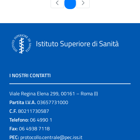
Pagina
1
Istituto Superiore di Sanità
I NOSTRI CONTATTI
Viale Regina Elena 299, 00161 – Roma (I)
Partita I.V.A.
03657731000
C.F.
80211730587
Telefono:
06 4990 1
Fax:
06 4938 7118
PEC:
protocollo.centrale@pec.iss.it