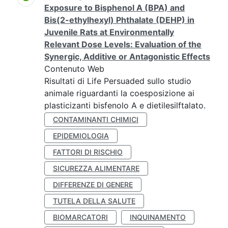
Exposure to Bisphenol A (BPA) and
Bis(2-ethylhexyl) Phthalate (DEHP) in
Juvenile Rats at Environmentally
Relevant Dose Levels: Evaluation of the
Synergic, Additive or Antagonistic Effects
Contenuto Web
Risultati di Life Persuaded sullo studio
animale riguardanti la coesposizione ai
plasticizanti bisfenolo A e dietilesilftalato.
CONTAMINANTI CHIMICI
EPIDEMIOLOGIA
FATTORI DI RISCHIO
SICUREZZA ALIMENTARE
DIFFERENZE DI GENERE
TUTELA DELLA SALUTE
BIOMARCATORI
INQUINAMENTO