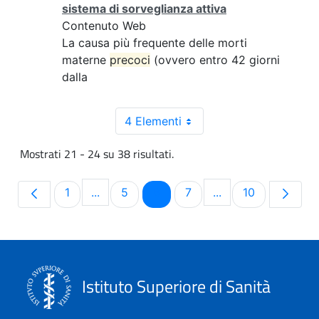
sistema di sorveglianza attiva
Contenuto Web
La causa più frequente delle morti
materne
precoci
(ovvero entro 42 giorni
dalla
4 Elementi
Mostrati 21 - 24 su 38 risultati.
Pagina
Pagina
Pagina
Pagina
Pagina
1
...
5
6
7
...
10
Pagine intermedie Use TAB to navigate.
Pagine intermedie 
Istituto Superiore di Sanità