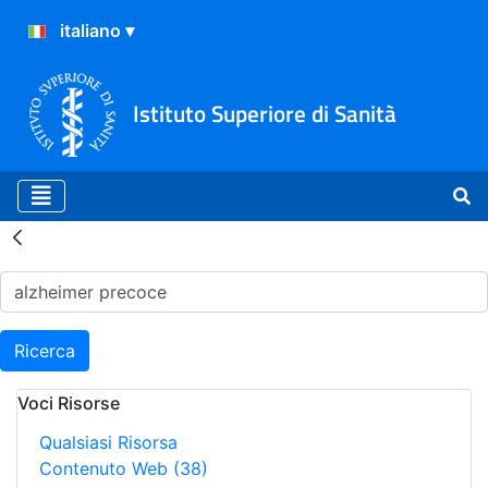
Istituto Superiore di Sanità
Risultati della Ricerca - H
Ricerca
Voci Risorse
Qualsiasi Risorsa
Contenuto Web
(38)