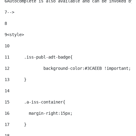
6
Autocomplete is also available and can be invoked by 
7
--> 
8
9
<style> 
10
11
	.iss-publ-adt-badge{ 
12
		background-color:#3CAEEB !important; 
13
	} 
14
15
	.a-iss-container{ 
16
	  margin-right:15px; 
17
	} 
18