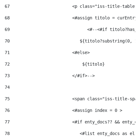
67
                         <p class="iss-title-table-a
68
                         <#assign titolo = curEntry.
69
                       	 <#--<#
70
                            ${titolo?substring(0, 12
71
                         <#else> 
72
                             ${titolo} 
73
                         </#if>--> 
74
75
                         <span class="iss-title-span
76
                         <#assign index = 0 > 
77
                         <#if enty_docs?? && enty_do
78
                            <#list enty_docs as el >