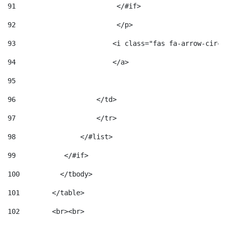
91
                         </#if>                     
92
                         </p> 
93
                        <i class="fas fa-arrow-circl
94
                        </a> 
95
96
                    </td> 
97
                    </tr> 
98
                </#list>  
99
            </#if> 
100
          </tbody> 
101
        </table> 
102
        <br><br> 