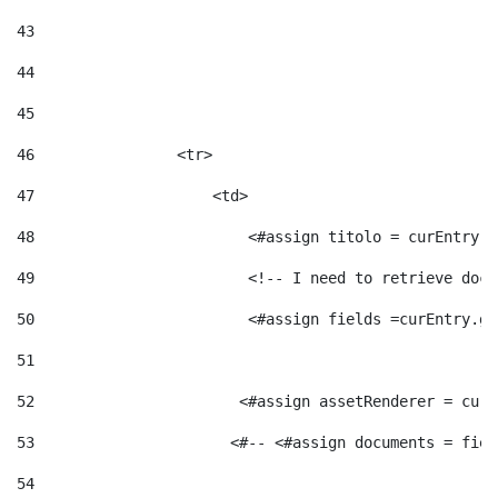
43
44
45
46
                <tr> 
47
                    <td>   
48
                        <#assign titolo = curEntry.g
49
                        <!-- I need to retrieve docu
50
                        <#assign fields =curEntry.ge
51
52
                       <#assign assetRenderer = curE
53
                      <#-- <#assign documents = fiel
54