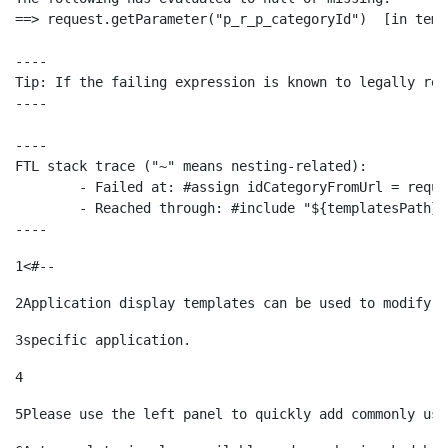
==> request.getParameter("p_r_p_categoryId")  [in temp
----

Tip: If the failing expression is known to legally ref
----

----

FTL stack trace ("~" means nesting-related):

	- Failed at: #assign idCategoryFromUrl = request.g...  [in template "10664768" at line 68, column 29]

	- Reached through: #include "${templatesPath}/10664768"  [in template "20099#20135#10642621" at line 24, column 1]

----
1
<#-- 
2
Application display templates can be used to modify t
3
specific application. 
4
5
Please use the left panel to quickly add commonly use