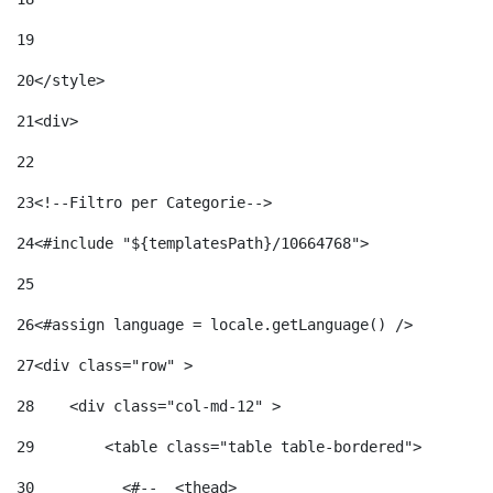
19
20
</style> 
21
<div> 
22
23
<!--Filtro per Categorie--> 
24
<#include "${templatesPath}/10664768">	 
25
26
<#assign language = locale.getLanguage() /> 
27
<div class="row" > 
28
    <div class="col-md-12" > 
29
        <table class="table table-bordered"> 
30
          <#--  <thead> 