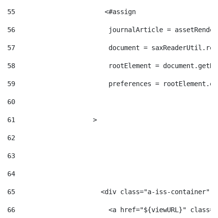
55
                       <#assign  
56
                        journalArticle = assetRender
57
                        document = saxReaderUtil.rea
58
                        rootElement = document.getRo
59
                        preferences = rootElement.el
60
61
                    > 
62
63
64
65
                      <div class="a-iss-container" >
66
                        <a href="${viewURL}" class="