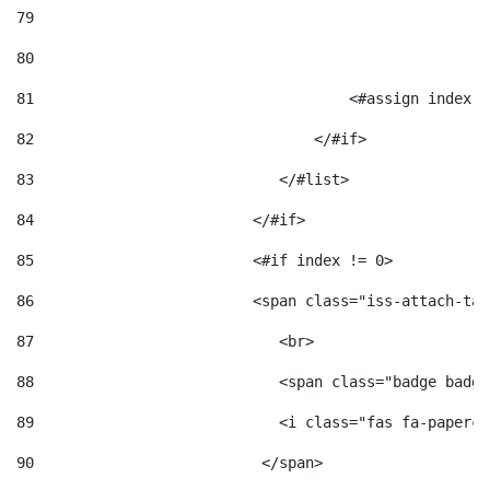
79
80
81
                                    <#assign index =
82
                                </#if> 
83
                            </#list> 
84
                         </#if> 
85
                         <#if index != 0> 
86
                         <span class="iss-attach-tab
87
                            <br> 
88
                            <span class="badge badge
89
                            <i class="fas fa-papercl
90
                          </span>                   