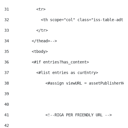
31
            <tr> 
32
              <th scope="col" class="iss-table-adt-t
33
            </tr> 
34
          </thead>--> 
35
          <tbody> 
36
          <#if entries?has_content>  
37
            <#list entries as curEntry> 
38
                <#assign viewURL = assetPublisherHel
39
40
41
                <!--RIGA PER FRIENDLY URL --> 
42