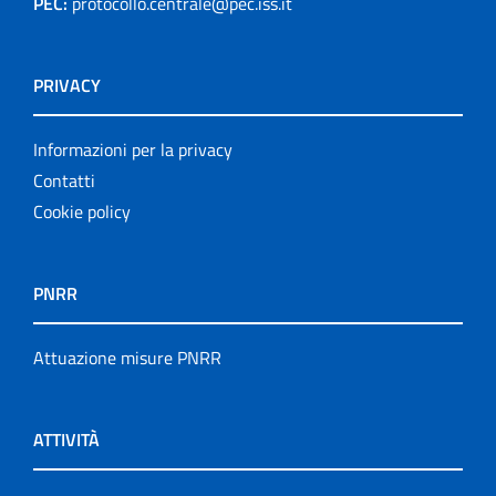
PEC:
protocollo.centrale@pec.iss.it
Notiziario
Opuscoli
PRIVACY
Other publications
Informazioni per la privacy
Progetto NECOBELAC
Contatti
Cookie policy
Pubblicazioni
Pubblicazioni cessate
PNRR
Publication for schools
Attuazione misure PNRR
Publications
ATTIVITÀ
Rapporti ISS COVID-19