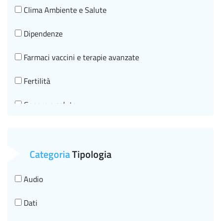
Clima Ambiente e Salute
Dipendenze
Farmaci vaccini e terapie avanzate
Fertilità
Genere e salute
Governo clinico, SNLG e HTA
Malattie croniche e invecchiamento in salute
Categoria
Tipologia
Malattie infettive HIV
Audio
Malattie neurologiche
Dati