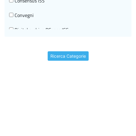
Consensus ISS
Convegni
Digital archive DSpace ISS
Documenti di indirizzo
Ricerca Categorie
Editorial information
Events
Historical-scientific heritage
I beni storico-scientifici
I video storici
In brief