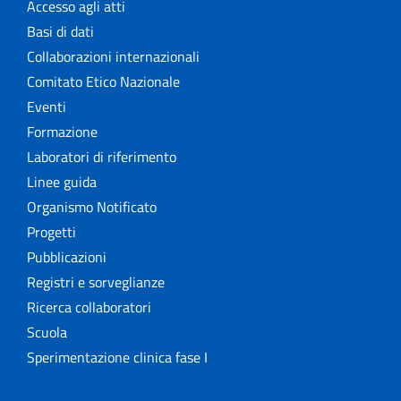
Rapporti ISS COVID-19 en Español
Accesso agli atti
Basi di dati
Rapporti ISS COVID-19 in English
Collaborazioni internazionali
Comitato Etico Nazionale
Rapporti ISS Sorveglianza
Eventi
Rapporti ISTISAN
Formazione
Laboratori di riferimento
Relazioni attività ISS
Linee guida
Organismo Notificato
Servizi offerti
Progetti
Pubblicazioni
Settore Attività Editoriali
Registri e sorveglianze
Strumenti di riferimento
Ricerca collaboratori
Scuola
The NECOBELAC project
Sperimentazione clinica fase I