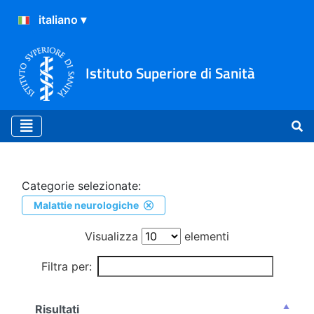
Istituto Superiore di Sanità
Ricerca
Categorie selezionate:
Malattie neurologiche
Visualizza
elementi
Filtra per:
Risultati