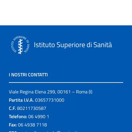
In rilievo
Informazioni editoriali
ISTISAN Congressi
Istituto Superiore di Sanità
La scuola e noi
Leaflets
I NOSTRI CONTATTI
Linee guida
Viale Regina Elena 299, 00161 – Roma (I)
Link
Partita I.V.A.
03657731000
C.F.
80211730587
logo
Telefono:
06 4990 1
Monografie
Fax:
06 4938 7118