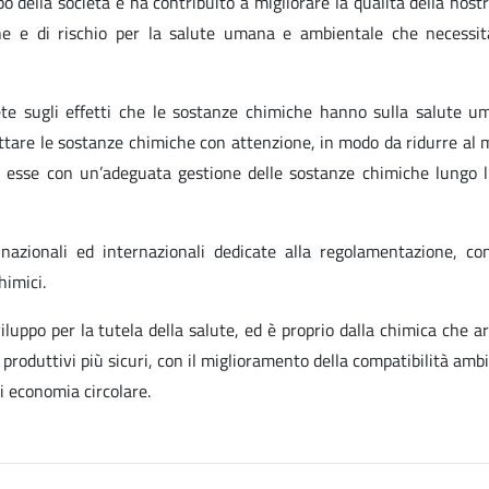
 della società e ha contribuito a migliorare la qualità della nostr
e e di rischio per la salute umana e ambientale che necessit
te sugli effetti che le sostanze chimiche hanno sulla salute u
attare le sostanze chimiche con attenzione, in modo da ridurre al
d esse con un’adeguata gestione delle sostanze chimiche lungo l
zionali ed internazionali dedicate alla regolamentazione, cont
himici.
sviluppo per la tutela della salute, ed è proprio dalla chimica che a
 produttivi più sicuri, con il miglioramento della compatibilità amb
di economia circolare.