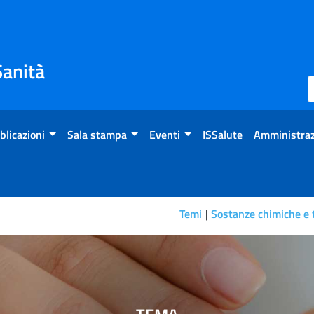
Sanità
blicazioni
Sala stampa
Eventi
ISSalute
Amministraz
Temi
Sostanze chimiche e t
ità