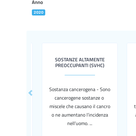
Anno
2020
SOSTANZE ALTAMENTE
CO
PREOCCUPANTI (SVHC)
Sostanza cancerogena - Sono
Le
Previous
cancerogene sostanze o
o
miscele che causano il cancro
tro
o ne aumentano l’incidenza
acq
nell’uomo. ...