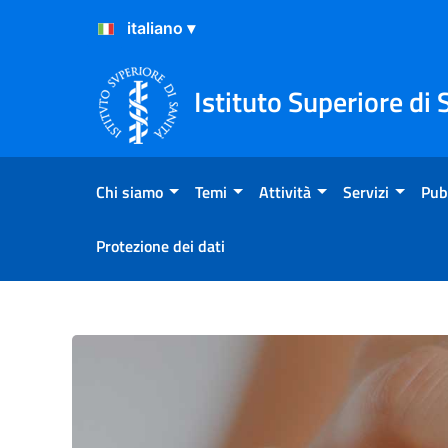
Salta al Contenuto
Salta al Footer
Istituto Superiore di 
Chi siamo
Temi
Attività
Servizi
Pub
Protezione dei dati
Chimica, salute e sostenibil