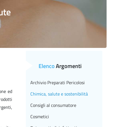
ute
Elenco
Argomenti
Archivio Preparati Pericolosi
ione ed
Chimica, salute e sostenibilità
rodotti
Consigli al consumatore
rgenti,
Cosmetici