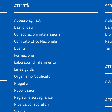
ATTIVITÀ
SER
Accesso agli atti
Aul
Basi di dati
Ban
Collaborazioni internazionali
Bibl
Comitato Etico Nazionale
Patr
Eventi
Tari
Formazione
Laboratori di riferimento
ATT
Linee guida
Organismo Notificato
Atti
Progetti
Pubblicazioni
Registri e sorveglianze
ACC
Ricerca collaboratori
Scuola