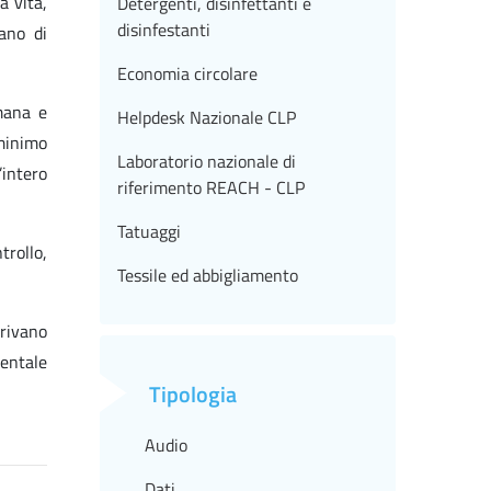
a vita,
Detergenti, disinfettanti e
disinfestanti
ano di
Economia circolare
mana e
Helpdesk Nazionale CLP
 minimo
Laboratorio nazionale di
’intero
riferimento REACH - CLP
Tatuaggi
rollo,
Tessile ed abbigliamento
rrivano
ientale
Tipologia
Audio
Dati