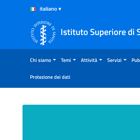
Salta al Contenuto
Salta al Footer
Istituto Superiore di 
Chi siamo
Temi
Attività
Servizi
Pub
Protezione dei dati
Emicrania: una patologia d