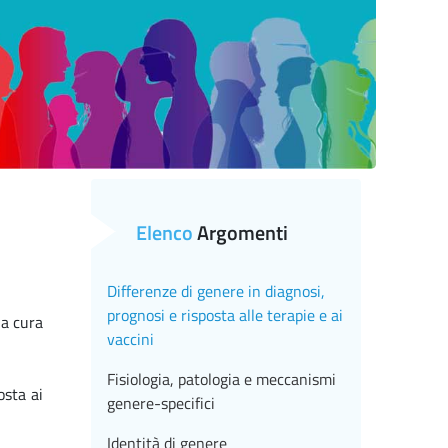
Elenco
Argomenti
Differenze di genere in diagnosi,
prognosi e risposta alle terapie e ai
la cura
vaccini
Fisiologia, patologia e meccanismi
osta ai
genere-specifici
Identità di genere