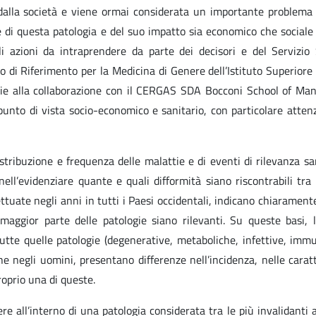
ti dalla società e viene ormai considerata un importante problema 
he di questa patologia e del suo impatto sia economico che sociale
li azioni da intraprendere da parte dei decisori e del Servizio 
ro di Riferimento per la Medicina di Genere dell’Istituto Superiore
razie alla collaborazione con il CERGAS SDA Bocconi School of M
punto di vista socio-economico e sanitario, con particolare attenz
istribuzione e frequenza delle malattie e di eventi di rilevanza sa
ll’evidenziare quante e quali difformità siano riscontrabili tra
fettuate negli anni in tutti i Paesi occidentali, indicano chiaramen
maggior parte delle patologie siano rilevanti. Su queste basi, l
tte quelle patologie (degenerative, metaboliche, infettive, immu
e negli uomini, presentano differenze nell’incidenza, nelle caratt
proprio una di queste.
re all’interno di una patologia considerata tra le più invalidanti