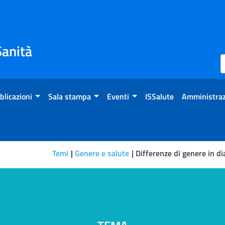
Sanità
blicazioni
Sala stampa
Eventi
ISSalute
Amministraz
Temi
Genere e salute
Differenze di genere in dia
i genere