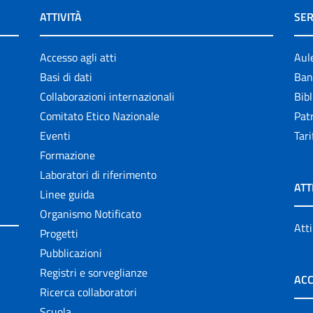
ATTIVITÀ
SER
Accesso agli atti
Aul
Basi di dati
Ban
Collaborazioni internazionali
Bibl
Comitato Etico Nazionale
Patr
Eventi
Tari
Formazione
Laboratori di riferimento
ATT
Linee guida
Organismo Notificato
Atti
Progetti
Pubblicazioni
Registri e sorveglianze
ACC
Ricerca collaboratori
Scuola