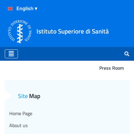
Istituto Superiore di Sanità
Press Room
“La Salute si costruisce da
Site
Map
Home Page
About us