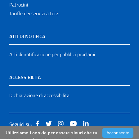
Patrocini
Tariffe dei servizi a terzi
ATTI DI NOTIFICA
Atti di notificazione per pubblici proclami
ACCESSIBILITÀ
Dichiarazione di accessibilità
Seguici su:
Utilizziamo i cookie per essere sicuri che tu
Acconsento
Accessibilità: form di segnalazione di prima istanza per