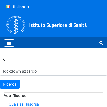
Istituto Superiore di Sanità
Risultati della Ricerca - Ar
Ricerca
Voci Risorse
Qualsiasi Risorsa