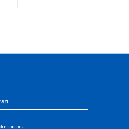
VIZI
e
i e concorsi