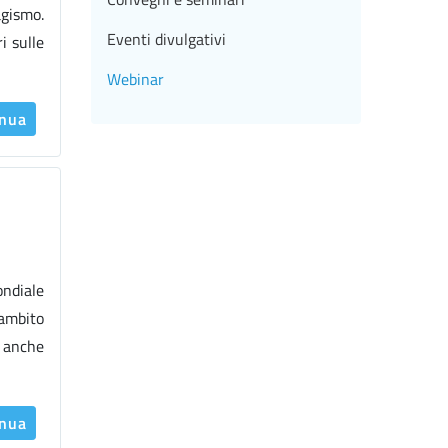
agismo.
Eventi divulgativi
i sulle
Webinar
inua
ondiale
 ambito
o anche
inua