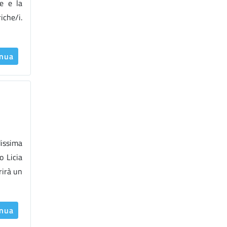
ie e la
iche/i.
inua
dissima
o Licia
rirà un
inua