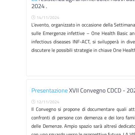
2024 .
14/11/2024
L’evento, organizzato in occasione della Settiman
sulle Emergenze infettive – One Health Basic a
infectious diseases INF-ACT, si svilupperà in dive
discutere le possibili strategie in chiave One Health
Presentazione
XVII Convegno CDCD - 20
12/11/2024
Il Convegno si propone di documentare quali atti
confronti di persone con demenza e dei loro fami
delle Demenze. Ampio spazio sarà altresì dedicat
con uno sguardo verso le prospettive future. L