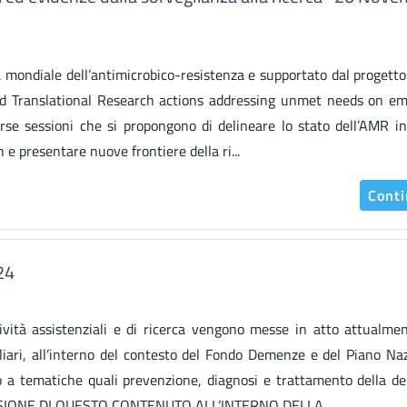
a mondiale dell’antimicrobico-resistenza e supportato dal proget
nd Translational Research actions addressing unmet needs on em
rse sessioni che si propongono di delineare lo stato dell’AMR in 
 e presentare nuove frontiere della ri...
Cont
24
vità assistenziali e di ricerca vengono messe in atto attualme
liari, all’interno del contesto del Fondo Demenze e del Piano Na
o a tematiche quali prevenzione, diagnosi e trattamento della 
A VISIONE DI QUESTO CONTENUTO ALL’INTERNO DELLA...