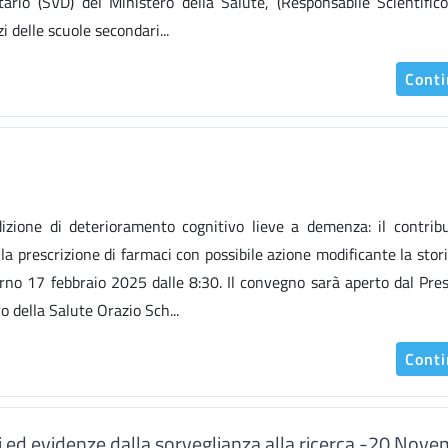
itario (SVD) del Ministero della Salute, (Responsabile Scientifi
 delle scuole secondari...
Cont
zione di deterioramento cognitivo lieve a demenza: il contribu
lla prescrizione di farmaci con possibile azione modificante la stori
iorno 17 febbraio 2025 dalle 8:30. Il convegno sarà aperto dal Pre
ro della Salute Orazio Sch...
Cont
ti ed evidenze dalla sorveglianza alla ricerca -20 Nov