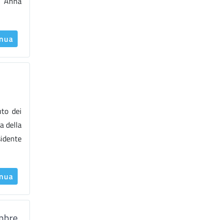
co Anna
inua
to dei
a della
sidente
inua
embre