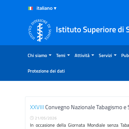
Salta al Contenuto
Salta al Footer
Istituto Superiore di 
Chi siamo
Temi
Attività
Servizi
Pub
Protezione dei dati
Webinar
XXVIII
Convegno Nazionale Tabagismo e Se
21/05/2026
In occasione della Giornata Mondiale senza Tab