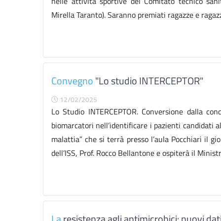
nelle attività sportive del Comitato tecnico san
Mirella Taranto). Saranno premiati ragazze e ragazzi
Convegno
"Lo studio INTERCEPTOR"
12/02/2025
Lo Studio INTERCEPTOR. Conversione dalla condi
biomarcatori nell’identificare i pazienti candidati a
malattia” che si terrà presso l’aula Pocchiari il g
dell’ISS, Prof. Rocco Bellantone e ospiterà il Minist
La
resistenza agli antimicrobici: nuovi da