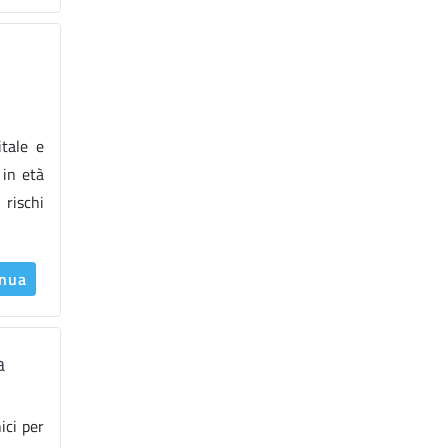
tale e
 in età
 rischi
inua
a
ici per