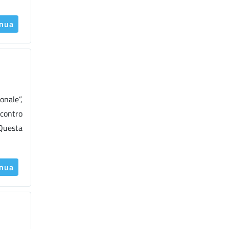
inua
nale”,
 contro
 Questa
inua