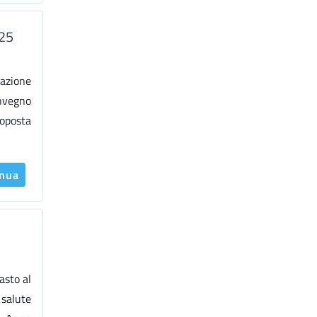
025
zazione
onvegno
roposta
inua
asto al
 salute