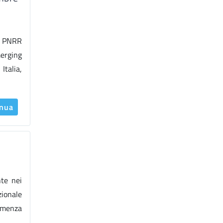
to PNRR
erging
Italia,
inua
nte nei
zionale
demenza