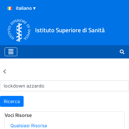
Istituto Superiore di Sanità
Risultati della Ricerca - Ar
Ricerca
Voci Risorse
Qualsiasi Risorsa