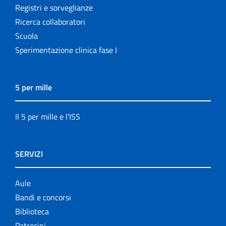
Registri e sorveglianze
Ricerca collaboratori
Scuola
Sperimentazione clinica fase I
5 per mille
Il 5 per mille e l'ISS
SERVIZI
Aule
Bandi e concorsi
Biblioteca
Patrocini