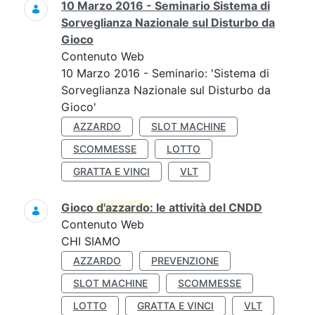
10 Marzo 2016 - Seminario Sistema di
Sorveglianza Nazionale sul Disturbo da
Gioco
Contenuto Web
10 Marzo 2016 - Seminario: 'Sistema di
Sorveglianza Nazionale sul Disturbo da
Gioco'
AZZARDO
SLOT MACHINE
SCOMMESSE
LOTTO
GRATTA E VINCI
VLT
Gioco
d'azzardo
: le attività del CNDD
Contenuto Web
CHI SIAMO
AZZARDO
PREVENZIONE
SLOT MACHINE
SCOMMESSE
LOTTO
GRATTA E VINCI
VLT