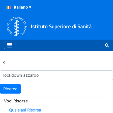
Istituto Superiore di Sanità
Risultati della Ricerca - Ar
Ricerca
Voci Risorse
Qualsiasi Risorsa