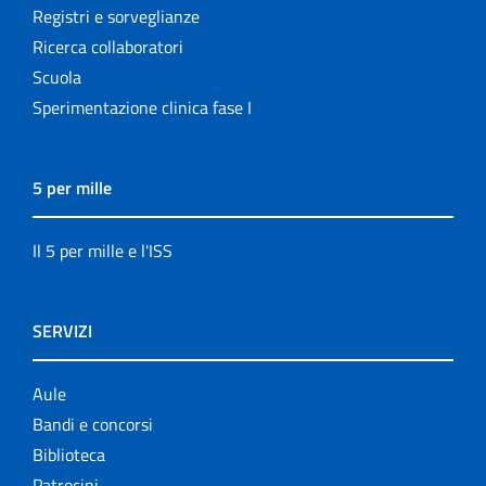
Registri e sorveglianze
Ricerca collaboratori
Scuola
Sperimentazione clinica fase I
5 per mille
Il 5 per mille e l'ISS
SERVIZI
Aule
Bandi e concorsi
Biblioteca
Patrocini