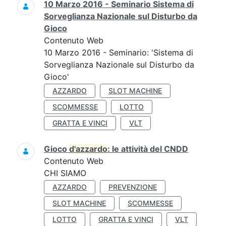
10 Marzo 2016 - Seminario Sistema di
Sorveglianza Nazionale sul Disturbo da
Gioco
Contenuto Web
10 Marzo 2016 - Seminario: 'Sistema di
Sorveglianza Nazionale sul Disturbo da
Gioco'
AZZARDO
SLOT MACHINE
SCOMMESSE
LOTTO
GRATTA E VINCI
VLT
Gioco
d'azzardo
: le attività del CNDD
Contenuto Web
CHI SIAMO
AZZARDO
PREVENZIONE
SLOT MACHINE
SCOMMESSE
LOTTO
GRATTA E VINCI
VLT