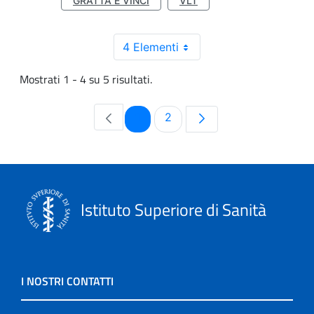
GRATTA E VINCI
VLT
4 Elementi
Mostrati 1 - 4 su 5 risultati.
Pagina
Pagina
1
2
Istituto Superiore di Sanità
I NOSTRI CONTATTI