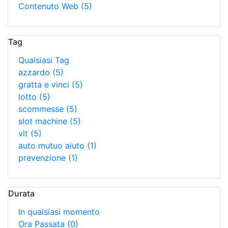
Contenuto Web
(5)
Tag
Qualsiasi Tag
azzardo
(5)
gratta e vinci
(5)
lotto
(5)
scommesse
(5)
slot machine
(5)
vlt
(5)
auto mutuo aiuto
(1)
prevenzione
(1)
Durata
In qualsiasi momento
Ora Passata
(0)