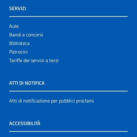
SERVIZI
Aule
Bandi e concorsi
Biblioteca
Patrocini
Tariffe dei servizi a terzi
ATTI DI NOTIFICA
Atti di notificazione per pubblici proclami
ACCESSIBILITÀ