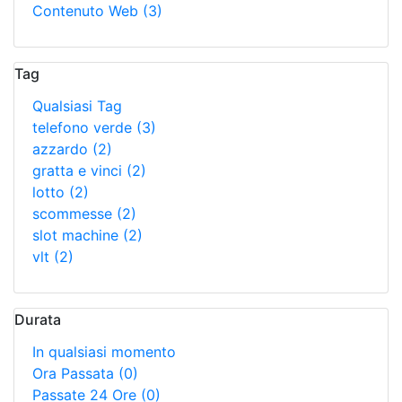
Contenuto Web
(3)
Tag
Qualsiasi Tag
telefono verde
(3)
azzardo
(2)
gratta e vinci
(2)
lotto
(2)
scommesse
(2)
slot machine
(2)
vlt
(2)
Durata
In qualsiasi momento
Ora Passata
(0)
Passate 24 Ore
(0)