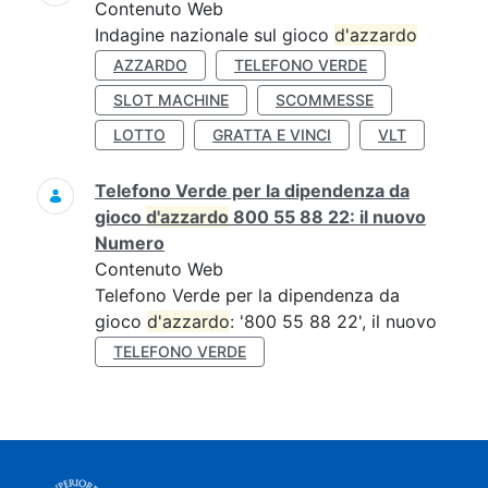
Contenuto Web
Indagine nazionale sul gioco
d'azzardo
AZZARDO
TELEFONO VERDE
SLOT MACHINE
SCOMMESSE
LOTTO
GRATTA E VINCI
VLT
Telefono Verde per la dipendenza da
gioco
d'azzardo
800 55 88 22: il nuovo
Numero
Contenuto Web
Telefono Verde per la dipendenza da
gioco
d'azzardo
: '800 55 88 22', il nuovo
TELEFONO VERDE