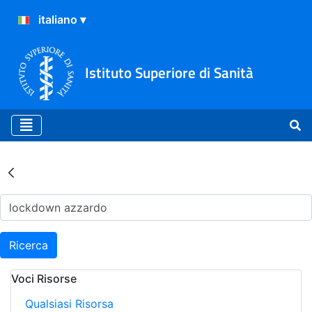
Istituto Superiore di Sanità
Risultati della Ricerca - Ar
Ricerca
Voci Risorse
Qualsiasi Risorsa