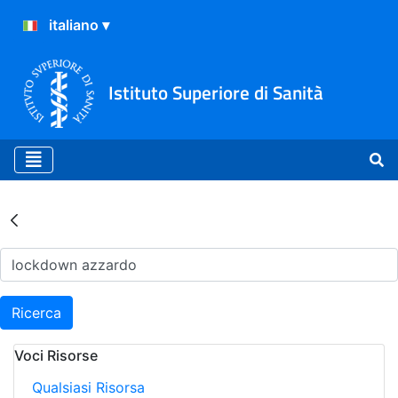
Istituto Superiore di Sanità
Risultati della Ricerca - Ar
Ricerca
Voci Risorse
Qualsiasi Risorsa