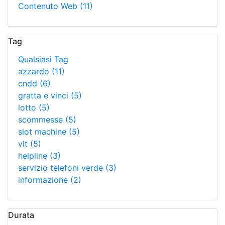
Contenuto Web
(11)
Tag
Qualsiasi Tag
azzardo
(11)
cndd
(6)
gratta e vinci
(5)
lotto
(5)
scommesse
(5)
slot machine
(5)
vlt
(5)
helpline
(3)
servizio telefoni verde
(3)
informazione
(2)
Durata