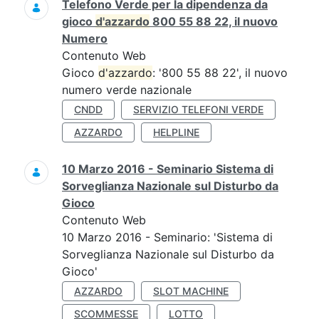
Telefono Verde per la dipendenza da
gioco
d'azzardo
800 55 88 22, il nuovo
Numero
Contenuto Web
Gioco
d'azzardo
: '800 55 88 22', il nuovo
numero verde nazionale
CNDD
SERVIZIO TELEFONI VERDE
AZZARDO
HELPLINE
10 Marzo 2016 - Seminario Sistema di
Sorveglianza Nazionale sul Disturbo da
Gioco
Contenuto Web
10 Marzo 2016 - Seminario: 'Sistema di
Sorveglianza Nazionale sul Disturbo da
Gioco'
AZZARDO
SLOT MACHINE
SCOMMESSE
LOTTO