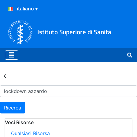
Istituto Superiore di Sanità
Risultati della Ricerca - Ar
Ricerca
Voci Risorse
Qualsiasi Risorsa