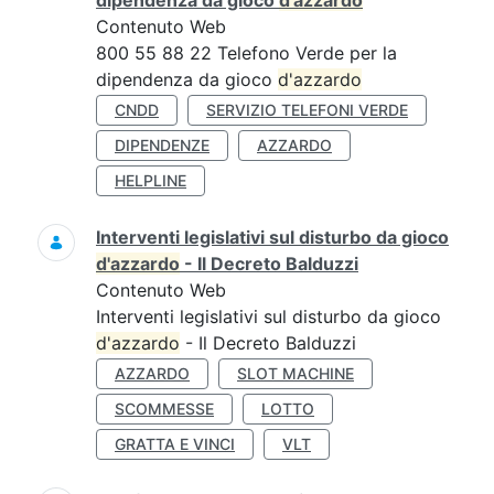
dipendenza da gioco
d'azzardo
Contenuto Web
800 55 88 22 Telefono Verde per la
dipendenza da gioco
d'azzardo
CNDD
SERVIZIO TELEFONI VERDE
DIPENDENZE
AZZARDO
HELPLINE
Interventi legislativi sul disturbo da gioco
d'azzardo
- Il Decreto Balduzzi
Contenuto Web
Interventi legislativi sul disturbo da gioco
d'azzardo
- Il Decreto Balduzzi
AZZARDO
SLOT MACHINE
SCOMMESSE
LOTTO
GRATTA E VINCI
VLT