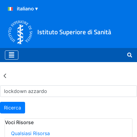
Istituto Superiore di Sanità
Risultati della Ricerca - Ar
Ricerca
Voci Risorse
Qualsiasi Risorsa