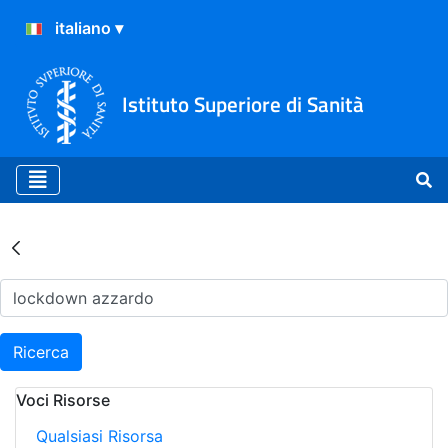
Istituto Superiore di Sanità
Risultati della Ricerca - Ar
Ricerca
Voci Risorse
Qualsiasi Risorsa