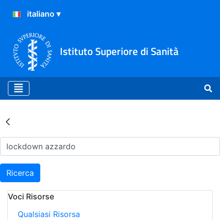
Istituto Superiore di Sanità
Risultati della Ricerca - Ar
Ricerca
Voci Risorse
Qualsiasi Risorsa