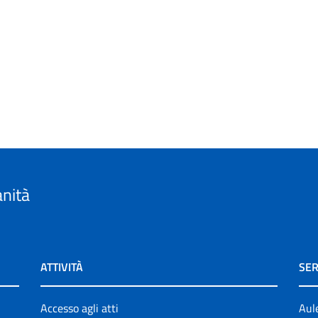
anità
ATTIVITÀ
SER
Accesso agli atti
Aul