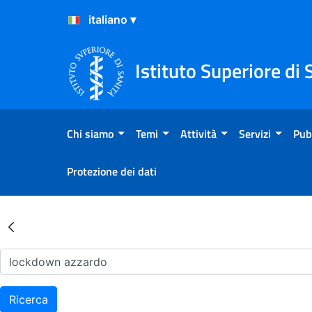
Salta al Contenuto
Salta al Footer
Istituto Superiore di 
Chi siamo
Temi
Attività
Servizi
Pub
Protezione dei dati
Risultati della Ricerca - Ar
Ricerca