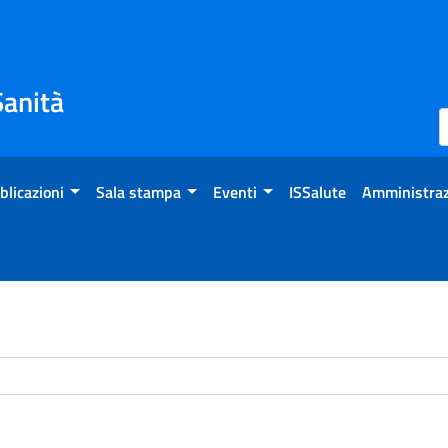
Sanità
blicazioni
Sala stampa
Eventi
ISSalute
Amministraz
chivio