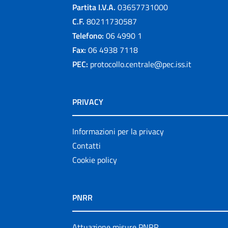
Partita I.V.A.
03657731000
C.F.
80211730587
Telefono:
06 4990 1
Fax:
06 4938 7118
PEC:
protocollo.centrale@pec.iss.it
PRIVACY
Informazioni per la privacy
Contatti
Cookie policy
PNRR
Attuazione misure PNRR