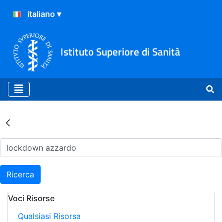
Istituto Superiore di Sanità
Risultati della Ricerca - Ar
Ricerca
Voci Risorse
Qualsiasi Risorsa