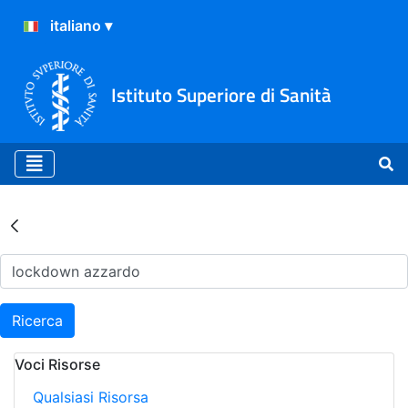
Istituto Superiore di Sanità
Risultati della Ricerca - Ar
Ricerca
Voci Risorse
Qualsiasi Risorsa