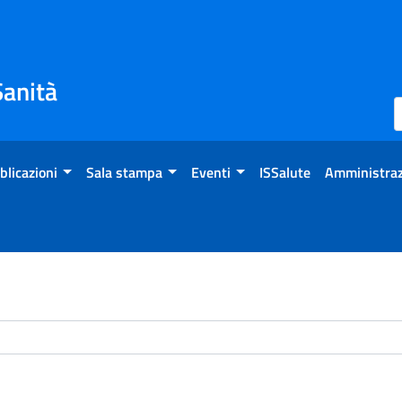
Sanità
blicazioni
Sala stampa
Eventi
ISSalute
Amministraz
chivio