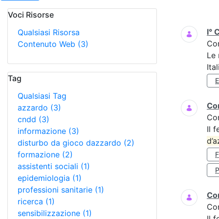
Voci Risorse
Ricerca
I° 
Qualsiasi Risorsa
Co
Contenuto Web
(3)
Le 
Ita
Tag
Qualsiasi Tag
Cor
azzardo
(3)
Co
cndd
(3)
Il 
informazione
(3)
d’a
disturbo da gioco dazzardo
(2)
formazione
(2)
assistenti sociali
(1)
P
epidemiologia
(1)
professioni sanitarie
(1)
Cor
ricerca
(1)
Co
sensibilizzazione
(1)
Il 