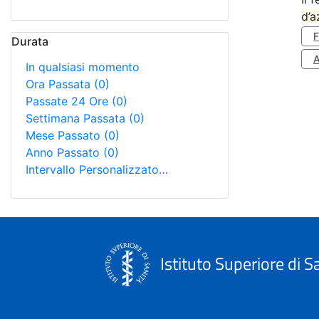
d’a
Durata
A
In qualsiasi momento
Ora Passata
(0)
Passate 24 Ore
(0)
Settimana Passata
(0)
Mese Passato
(0)
Anno Passato
(0)
Intervallo Personalizzato…
Istituto Superiore di S