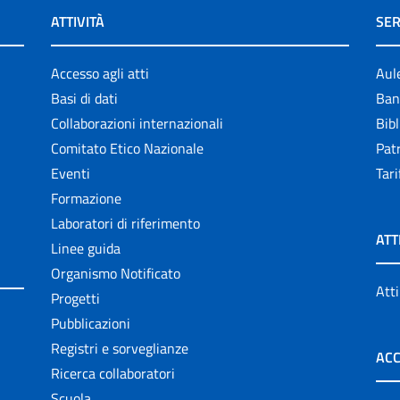
ATTIVITÀ
SER
Accesso agli atti
Aul
Basi di dati
Ban
Collaborazioni internazionali
Bibl
Comitato Etico Nazionale
Patr
Eventi
Tari
Formazione
Laboratori di riferimento
ATT
Linee guida
Organismo Notificato
Atti
Progetti
Pubblicazioni
Registri e sorveglianze
ACC
Ricerca collaboratori
Scuola