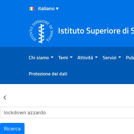
Salta al Contenuto
Salta al Footer
Istituto Superiore di 
Chi siamo
Temi
Attività
Servizi
Pub
Protezione dei dati
Risultati della Ricerca - Ar
Ricerca