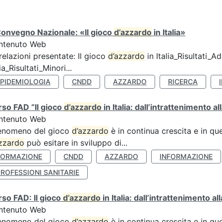
Convegno Nazionale: «Il gioco
d’azzardo
in Italia»
ntenuto Web
relazioni presentate: Il gioco
d’azzardo
in Italia_Risultati_Adu
lia_Risultati_Minori...
EPIDEMIOLOGIA
CNDD
AZZARDO
RICERCA
so FAD “Il gioco
d’azzardo
in Italia: dall’intrattenimento al
ntenuto Web
fenomeno del gioco
d’azzardo
è in continua crescita e in qu
zzardo
può esitare in sviluppo di...
FORMAZIONE
CNDD
AZZARDO
INFORMAZIONE
ROFESSIONI SANITARIE
so FAD: Il gioco
d’azzardo
in Italia: dall’intrattenimento a
ntenuto Web
fenomeno del gioco
d’azzardo
è in continua crescita e in qu