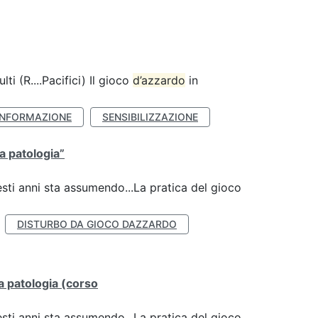
lti (R....Pacifici) Il gioco
d’azzardo
in
INFORMAZIONE
SENSIBILIZZAZIONE
la patologia”
esti anni sta assumendo...La pratica del gioco
DISTURBO DA GIOCO DAZZARDO
lla patologia (corso
esti anni sta assumendo...La pratica del gioco