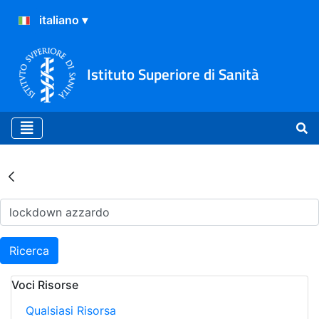
Istituto Superiore di Sanità
Risultati della Ricerca - Ar
Ricerca
Voci Risorse
Qualsiasi Risorsa