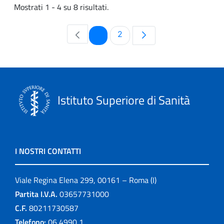
Mostrati 1 - 4 su 8 risultati.
Pagina
Pagina
1
2
Istituto Superiore di Sanità
I NOSTRI CONTATTI
Viale Regina Elena 299, 00161 – Roma (I)
Partita I.V.A.
03657731000
C.F.
80211730587
Telefono:
06 4990 1