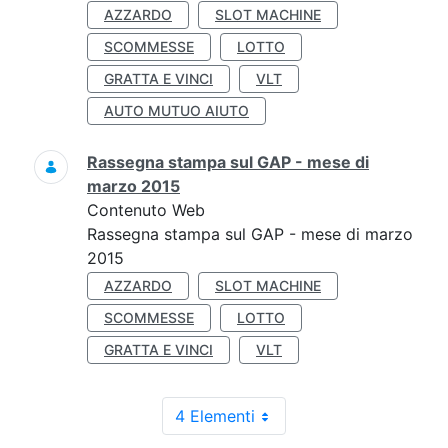
AZZARDO
SLOT MACHINE
SCOMMESSE
LOTTO
GRATTA E VINCI
VLT
AUTO MUTUO AIUTO
Rassegna stampa sul GAP - mese di
marzo 2015
Contenuto Web
Rassegna stampa sul GAP - mese di marzo
2015
AZZARDO
SLOT MACHINE
SCOMMESSE
LOTTO
GRATTA E VINCI
VLT
4 Elementi