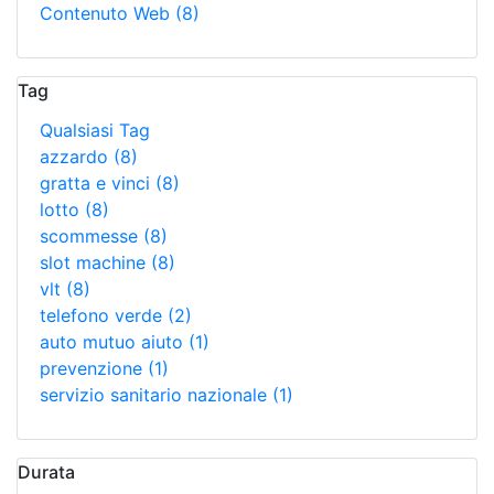
Contenuto Web
(8)
Tag
Qualsiasi Tag
azzardo
(8)
gratta e vinci
(8)
lotto
(8)
scommesse
(8)
slot machine
(8)
vlt
(8)
telefono verde
(2)
auto mutuo aiuto
(1)
prevenzione
(1)
servizio sanitario nazionale
(1)
Durata