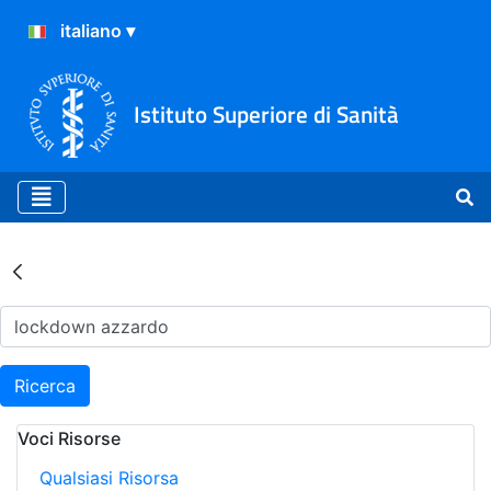
Istituto Superiore di Sanità
Risultati della Ricerca - Ar
Ricerca
Voci Risorse
Qualsiasi Risorsa